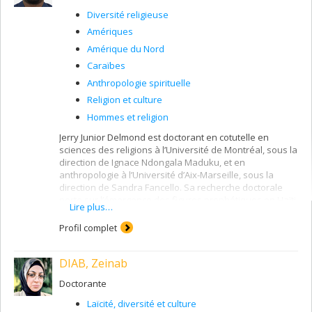
subjectivation religieuse aux croisements des
Diversité religieuse
dimensions relationnelles du sujet et de l’expérience
Amériques
d’incarcération.
Amérique du Nord
Caraïbes
Anthropologie spirituelle
Religion et culture
Hommes et religion
Jerry Junior Delmond est doctorant en cotutelle en
sciences des religions à l’Université de Montréal, sous la
direction de Ignace Ndongala Maduku, et en
anthropologie à l’Université d’Aix-Marseille, sous la
direction de Sandra Fancello. Sa recherche doctorale
porte sur l’émergence des figures prophétiques en Haïti,
Lire plus…
dans laquelle il compare la glossolalie et la possession.
Diplômé d’une maîtrise en gestion du patrimoine culturel
Profil complet
en Égypte, il a rédigé un mémoire sur le vaudou et le
christianisme comme patrimoine immatériel religieux
DIAB, Zeinab
d’Haïti.
Doctorante
Laïcité, diversité et culture