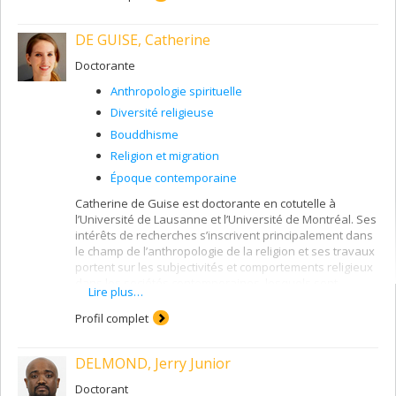
DE GUISE, Catherine
Doctorante
Anthropologie spirituelle
Diversité religieuse
Bouddhisme
Religion et migration
Époque contemporaine
Catherine de Guise est doctorante en cotutelle à
l’Université de Lausanne et l’Université de Montréal. Ses
intérêts de recherches s’inscrivent principalement dans
le champ de l’anthropologie de la religion et ses travaux
portent sur les subjectivités et comportements religieux
dans les sociétés contemporaines, lesquels sont
Lire plus…
abordés selon une méthode ethnographique. Plus
précisément, son projet de thèse porte sur la ressource
Profil complet
bouddhiste dans les pénitenciers au Québec. Elle
analyse les processus de restauration du soi de
DELMOND, Jerry Junior
certains détenus qui ont « pris refuge » dans le
bouddhisme ou qui démontrent une forte attirance pour
Doctorant
cette religion. Elle situe ainsi les modèles de