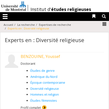
Passer
au
/
Institut d'
études religieuses
contenu
Liens 
R
Menu
N
Accueil
La recherche
Expertises de recherche
Experts en : Diversité religieuse
Experts en : Diversité religieuse
BENZOUINE, Youssef
Doctorant
Études de genre
Amérique du Nord
Époque contemporaine
Diversité religieuse
Hommes et religion
Études féministes
Profil complet