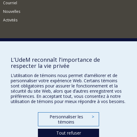
Courriel
Nouvelles
Activités
Comment soutenir l'Institut?
L’UdeM reconnaît l’importance de
respecter la vie privée
BESOIN D'AIDE?
L’utilisation de témoins nous permet d’améliorer et de
Plan du site
personnaliser votre expérience Web. Certains témoins
Signaler une erreur
sont obligatoires pour assurer le fonctionnement et la
sécurité du site Web, alors que d’autres enregistrent vos
Accessibilité
préférences. En acceptant tout, vous consentez à notre
utilisation de témoins pour mieux répondre à vos besoins.
FACULTÉ DES ARTS ET DES SCIENCES
Nos départements et écoles
Personnaliser les
>
témoins
Nos centres d'études
Tout refuser
Nos programmes et cours