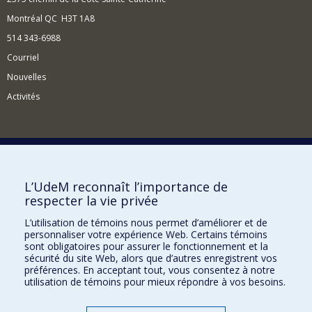
Montréal QC H3T 1A8
514 343-6988
Courriel
Nouvelles
Activités
Comment soutenir l'Institut?
L’UdeM reconnaît l’importance de
respecter la vie privée
BESOIN D'AIDE?
L’utilisation de témoins nous permet d’améliorer et de
Plan du site
personnaliser votre expérience Web. Certains témoins
Signaler une erreur
sont obligatoires pour assurer le fonctionnement et la
sécurité du site Web, alors que d’autres enregistrent vos
Accessibilité
préférences. En acceptant tout, vous consentez à notre
utilisation de témoins pour mieux répondre à vos besoins.
FACULTÉ DES ARTS ET DES SCIENCES