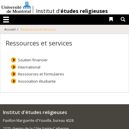
Passer
au
/
Institut d'
études religieuses
contenu
Liens 
R
Menu
Accueil
Ressources et services
Ressources et services
Soutien financier
International
Ressources et formulaires
Association étudiante
Institut d'études religieuses
Pavillon Marguerite-d'Youville, bureau 4028
2375 chemin de la Côte Sainte-Catherine