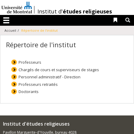
Passer
au
/
Institut d'
études religieuses
contenu
Liens 
R
Menu
Accueil
Répertoire de l'institut
Répertoire de l'institut
Professeurs
Chargés de cours et superviseurs de stages
Personnel administratif - Direction
Professeurs retraités
Doctorants
Institut d'études religieuses
Pavillon Marguerite-d'Youville, bureau 4028