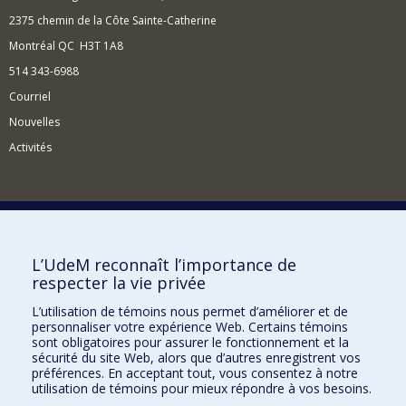
2375 chemin de la Côte Sainte-Catherine
Montréal QC H3T 1A8
514 343-6988
Courriel
Nouvelles
Activités
Comment soutenir l'Institut?
L’UdeM reconnaît l’importance de
respecter la vie privée
BESOIN D'AIDE?
L’utilisation de témoins nous permet d’améliorer et de
Plan du site
personnaliser votre expérience Web. Certains témoins
Signaler une erreur
sont obligatoires pour assurer le fonctionnement et la
sécurité du site Web, alors que d’autres enregistrent vos
Accessibilité
préférences. En acceptant tout, vous consentez à notre
utilisation de témoins pour mieux répondre à vos besoins.
FACULTÉ DES ARTS ET DES SCIENCES