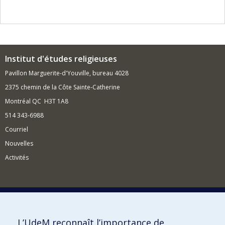
Institut d'études religieuses
Pavillon Marguerite-d'Youville, bureau 4028
2375 chemin de la Côte Sainte-Catherine
Montréal QC H3T 1A8
514 343-6988
Courriel
Nouvelles
Activités
Comment soutenir l'Institut?
L’UdeM reconnaît l’importance de