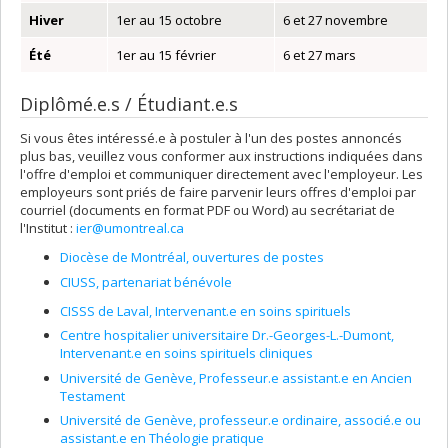
Hiver
1er au 15 octobre
6 et 27 novembre
Été
1er au 15 février
6 et 27 mars
Diplômé.e.s / Étudiant.e.s
Si vous êtes intéressé.e à postuler à l'un des postes annoncés
plus bas, veuillez vous conformer aux instructions indiquées dans
l'offre d'emploi et communiquer directement avec l'employeur. Les
employeurs sont priés de faire parvenir leurs offres d'emploi par
courriel (documents en format PDF ou Word) au secrétariat de
l'Institut :
ier@umontreal.ca
Diocèse de Montréal, ouvertures de postes
CIUSS, partenariat bénévole
CISSS de Laval, Intervenant.e en soins spirituels
Centre hospitalier universitaire Dr.-Georges-L.-Dumont,
Intervenant.e en soins spirituels cliniques
Université de Genève, Professeur.e assistant.e en Ancien
Testament
Université de Genève, professeur.e ordinaire, associé.e ou
assistant.e en Théologie pratique