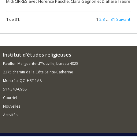
Midi CIRRES avec Florence Pasche, Clara Gagnon et Diahara Traore
1 de 31.
1
2
3
…
31
Suivant
Institut d'études religieuses
Pavillon Marguerite-d'Youville, bureau 4028
2375 chemin de la Côte Sainte-Catherine
Montréal QC H3T 1A8
514 343-6988
Courriel
Nouvelles
Activités