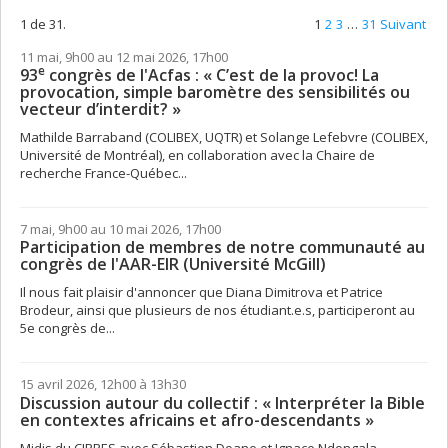
1 de 31.
1
2
3
…
31
Suivant
11 mai, 9h00 au 12 mai 2026, 17h00
e
93
congrès de l'Acfas : « C’est de la provoc! La
provocation, simple baromètre des sensibilités ou
vecteur d’interdit? »
Mathilde Barraband (COLIBEX, UQTR) et Solange Lefebvre (COLIBEX,
Université de Montréal), en collaboration avec la Chaire de
recherche France-Québec...
7 mai, 9h00 au 10 mai 2026, 17h00
Participation de membres de notre communauté au
congrès de l'AAR-EIR (Université McGill)
Il nous fait plaisir d'annoncer que Diana Dimitrova et Patrice
Brodeur, ainsi que plusieurs de nos étudiant.e.s, participeront au
5e congrès de...
15 avril 2026, 12h00 à 13h30
Discussion autour du collectif : « Interpréter la Bible
en contextes africains et afro-descendants »
Midis du CIRRES avec Sébastien Doane et Ignace Ndongala