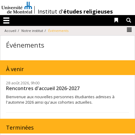
Passer
au
/
Institut d'
études religieuses
contenu
Liens 
R
Menu
N
Accueil
Notre institut
Événements
Événements
À venir
28 août 2026, 9h00
Rencontres d'accueil 2026-2027
Bienvenue aux nouvelles personnes étudiantes admises à
l'automne 2026 ainsi qu'aux cohortes actuelles.
Terminées