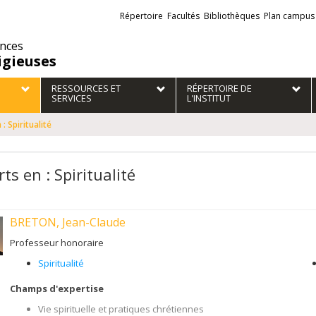
Liens
Répertoire
Facultés
Bibliothèques
Plan campus
externes
ences
igieuses
RESSOURCES ET
RÉPERTOIRE DE
SERVICES
L'INSTITUT
: Spiritualité
ts en : Spiritualité
BRETON, Jean-Claude
Professeur honoraire
Spiritualité
Champs d'expertise
Vie spirituelle et pratiques chrétiennes