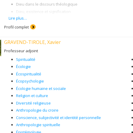
Dieu dans le discours théologique
Dieu, existence et signification
Lire plus…
Superstition
Vocation
Profil complet
Eschatologie
GRAVEND-TIROLE, Xavier
Professeur adjoint
Spiritualité
Écologie
Écospiritualité
Écopsychologie
Écologie humaine et sociale
Religion et culture
Diversité religieuse
Anthropologie du croire
Conscience, subjectivité et identité personnelle
Anthropologie spirituelle
Épistémologie