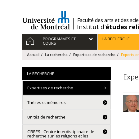
Passer
au
contenu
/
Faculté des arts et des sci
Institut d'
études rel
Navigation
ACCUEIL
PROGRAMMES ET
LA RECHERCHE
principale
COURS
Accueil
La recherche
Expertises de recherche
Experts en 
LA RECHERCHE
Exper
Expertises de recherche
Thèses et mémoires
Unités de recherche
CIRRES - Centre interdisciplinaire de
recherche sur les religions et les