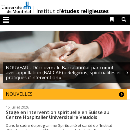
Passer
au
/
Institut d'
études religieuses
contenu
Liens 
R
Menu
NOUVEAU - Découvrez le Baccalauréat par cumul
avec appellation (BACCAP) « Religions, spiritualités et
pratiques d’intervention »
NOUVELLES
15 juillet 2026
Stage en intervention spirituelle en Suisse au
Centre Hospitalier Universitaire Vaudois
Dans le cadre du programme Spiritualité et santé de l’Institut