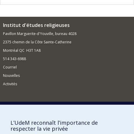
Institut d'études religieuses
Pavillon Marguerite-d'Youville, bureau 4028
2375 chemin de la Côte Sainte-Catherine
Montréal QC H3T 1A8
514 343-6988
Courriel
Nouvelles
Activités
Comment soutenir l'Institut?
L’UdeM reconnaît l’importance de
respecter la vie privée
BESOIN D'AIDE?