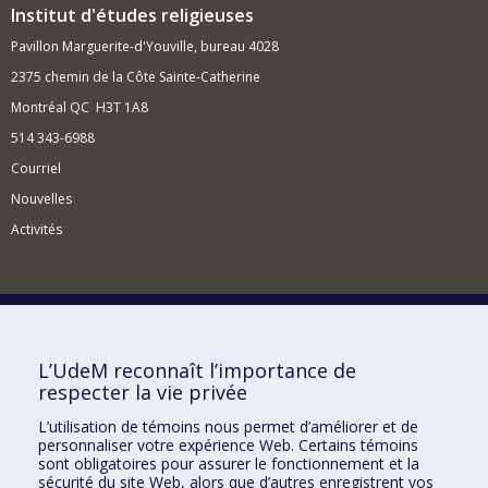
Institut d'études religieuses
Pavillon Marguerite-d'Youville, bureau 4028
2375 chemin de la Côte Sainte-Catherine
Montréal QC H3T 1A8
514 343-6988
Courriel
Nouvelles
Activités
Comment soutenir l'Institut?
L’UdeM reconnaît l’importance de
respecter la vie privée
BESOIN D'AIDE?
L’utilisation de témoins nous permet d’améliorer et de
Plan du site
personnaliser votre expérience Web. Certains témoins
Signaler une erreur
sont obligatoires pour assurer le fonctionnement et la
sécurité du site Web, alors que d’autres enregistrent vos