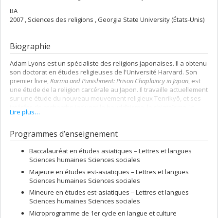
BA
2007 , Sciences des religions , Georgia State University (États-Unis)
Biographie
Adam Lyons est un spécialiste des religions japonaises. Il a obtenu
son doctorat en études religieuses de l'Université Harvard. Son
premier livre,
Karma and Punishment: Prison Chaplaincy in Japan
, est
une étude de la religion carcérale au Japon. Il travaille actuellement
sur une étude du nouveau mouvement religieux Tenrikyō, et ses
intérêts de recherche incluent le bouddhisme, le shintoïsme, le
Lire plus…
christianisme japonais et les nouveaux mouvements religieux.
Programmes d’enseignement
Baccalauréat en études asiatiques – Lettres et langues
Sciences humaines Sciences sociales
Majeure en études est-asiatiques – Lettres et langues
Sciences humaines Sciences sociales
Mineure en études est-asiatiques – Lettres et langues
Sciences humaines Sciences sociales
Microprogramme de 1er cycle en langue et culture