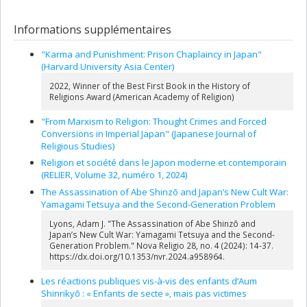
Informations supplémentaires
"Karma and Punishment: Prison Chaplaincy in Japan"
(Harvard University Asia Center)
2022, Winner of the Best First Book in the History of
Religions Award (American Academy of Religion)
"From Marxism to Religion: Thought Crimes and Forced
Conversions in Imperial Japan" (Japanese Journal of
Religious Studies)
Religion et société dans le Japon moderne et contemporain
(RELIER, Volume 32, numéro 1, 2024)
The Assassination of Abe Shinzō and Japan’s New Cult War:
Yamagami Tetsuya and the Second-Generation Problem
Lyons, Adam J. "The Assassination of Abe Shinzō and
Japan’s New Cult War: Yamagami Tetsuya and the Second-
Generation Problem." Nova Religio 28, no. 4 (2024): 14-37.
https://dx.doi.org/10.1353/nvr.2024.a958964.
Les réactions publiques vis-à-vis des enfants d’Aum
Shinrikyō : « Enfants de secte », mais pas victimes