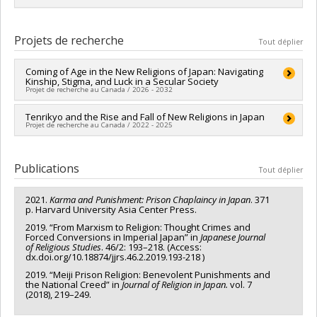
Diplômé(e) :
Côté, Camille
Cycle :
Maîtrise
Projets de recherche
Tout déplier
Diplôme obtenu :
M. Sc.
Lien vers le document dans Papyrus
Coming of Age in the New Religions of Japan: Navigating
Kinship, Stigma, and Luck in a Secular Society
Projet de recherche au Canada / 2026 - 2032
Chercheur principal :
Tenrikyo and the Rise and Fall of New Religions in Japan
Adam Lyons
Projet de recherche au Canada / 2022 - 2025
Sources de financement :
CRSH/Conseil de recherches en
sciences humaines du Canada
Chercheur principal :
Adam Lyons
Programmes de subvention :
PVXXXXXX-Subvention Savoir
Sources de financement :
CRSH/Conseil de recherches en
Publications
Tout déplier
sciences humaines du Canada
Programmes de subvention :
PV153480-Subventions de
2021.
Karma and Punishment: Prison Chaplaincy in Japan
. 371
développement Savoir
p. Harvard University Asia Center Press.
2019. “From Marxism to Religion: Thought Crimes and
Forced Conversions in Imperial Japan” in
Japanese Journal
of Religious Studies
. 46/2: 193–218. (Access:
dx.doi.org/10.18874/jjrs.46.2.2019.193-218 )
2019. “Meiji Prison Religion: Benevolent Punishments and
the National Creed” in
Journal of Religion in Japan.
vol. 7
(2018), 219–249.