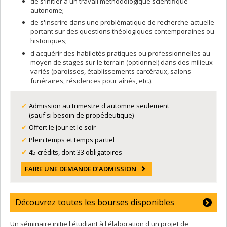
de s'initier à un travail méthodologique scientifique
autonome;
de s'inscrire dans une problématique de recherche actuelle
portant sur des questions théologiques contemporaines ou
historiques;
d'acquérir des habiletés pratiques ou professionnelles au
moyen de stages sur le terrain (optionnel) dans des milieux
variés (paroisses, établissements carcéraux, salons
funéraires, résidences pour aînés, etc.).
Admission au trimestre d'automne seulement
(sauf si besoin de propédeutique)
Offert le jour et le soir
Plein temps et temps partiel
45 crédits, dont 33 obligatoires
FAIRE UNE DEMANDE D’ADMISSION
Découvrez toutes les bourses disponibles
Un séminaire initie l'étudiant à l'élaboration d'un projet de