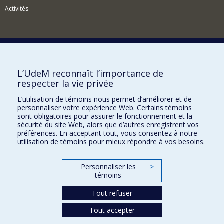
Activités
Comment soutenir l'Institut?
L’UdeM reconnaît l’importance de
respecter la vie privée
BESOIN D'AIDE?
L’utilisation de témoins nous permet d’améliorer et de
Plan du site
personnaliser votre expérience Web. Certains témoins
Signaler une erreur
sont obligatoires pour assurer le fonctionnement et la
sécurité du site Web, alors que d’autres enregistrent vos
Accessibilité
préférences. En acceptant tout, vous consentez à notre
utilisation de témoins pour mieux répondre à vos besoins.
FACULTÉ DES ARTS ET DES SCIENCES
Nos départements et écoles
Personnaliser les
>
témoins
Nos centres d'études
Tout refuser
Nos programmes et cours
Tout accepter