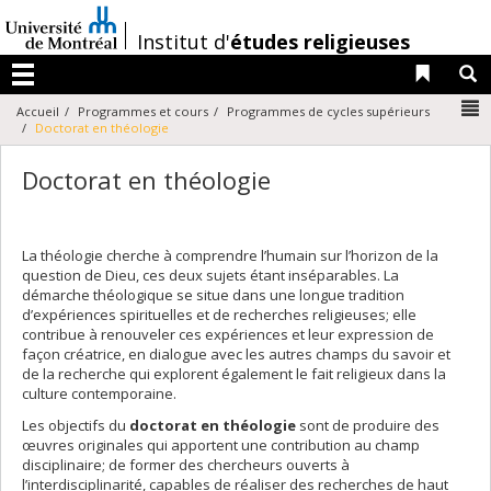
Passer
au
/
Institut d'
études religieuses
contenu
Liens 
R
Menu
N
Accueil
Programmes et cours
Programmes de cycles supérieurs
Doctorat en théologie
Doctorat en théologie
La théologie cherche à comprendre l’humain sur l’horizon de la
question de Dieu, ces deux sujets étant inséparables. La
démarche théologique se situe dans une longue tradition
d’expériences spirituelles et de recherches religieuses; elle
contribue à renouveler ces expériences et leur expression de
façon créatrice, en dialogue avec les autres champs du savoir et
de la recherche qui explorent également le fait religieux dans la
culture contemporaine.
Les objectifs du
doctorat en théologie
sont de produire des
œuvres originales qui apportent une contribution au champ
disciplinaire; de former des chercheurs ouverts à
l’interdisciplinarité, capables de réaliser des recherches de haut