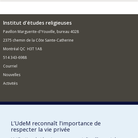
Institut d'études religieuses
Pavillon Marguerite-d'Youville, bureau 4028
2375 chemin de la Côte Sainte-Catherine
Montréal QC H3T 1A8
514 343-6988
Courriel
Nouvelles
Activités
Comment soutenir l'Institut?
L’UdeM reconnaît l’importance de
respecter la vie privée
BESOIN D'AIDE?