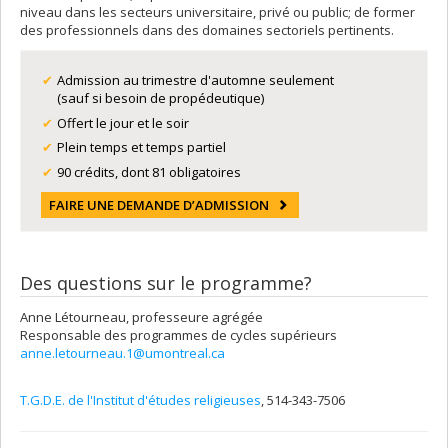
niveau dans les secteurs universitaire, privé ou public; de former
des professionnels dans des domaines sectoriels pertinents.
Admission au trimestre d'automne seulement
(sauf si besoin de propédeutique)
Offert le jour et le soir
Plein temps et temps partiel
90 crédits, dont 81 obligatoires
FAIRE UNE DEMANDE D’ADMISSION
Des questions sur le programme?
Anne Létourneau, professeure agrégée
Responsable des programmes de cycles supérieurs
anne.letourneau.1@umontreal.ca
T.G.D.E. de l'Institut d'études religieuses
, 514-343-7506