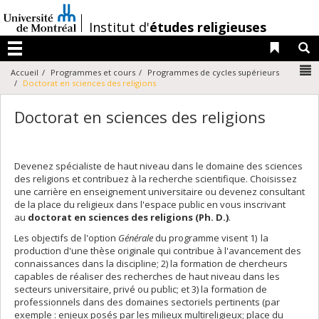
Passer
au
/
Institut d'
études religieuses
contenu
Liens 
R
Menu
N
Accueil
Programmes et cours
Programmes de cycles supérieurs
Doctorat en sciences des religions
Doctorat en sciences des religions
Devenez spécialiste de haut niveau dans le domaine des sciences
des religions et contribuez à la recherche scientifique. Choisissez
une carrière en enseignement universitaire ou devenez consultant
de la place du religieux dans l'espace public en vous inscrivant
au
doctorat en sciences des religions (Ph. D.)
.
Les objectifs de l'option
Générale
du programme visent 1) la
production d'une thèse originale qui contribue à l'avancement des
connaissances dans la discipline; 2) la formation de chercheurs
capables de réaliser des recherches de haut niveau dans les
secteurs universitaire, privé ou public; et 3) la formation de
professionnels dans des domaines sectoriels pertinents (par
exemple : enjeux posés par les milieux multireligieux; place du