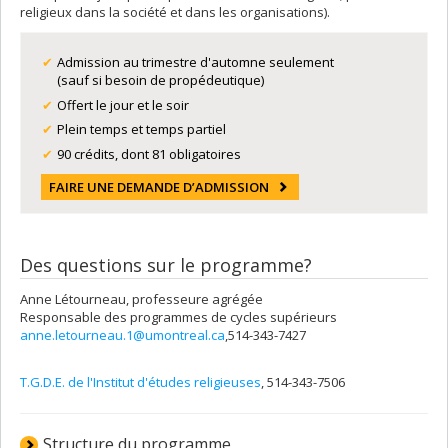
religieux dans la société et dans les organisations).
Admission au trimestre d'automne seulement
(sauf si besoin de propédeutique)
Offert le jour et le soir
Plein temps et temps partiel
90 crédits, dont 81 obligatoires
FAIRE UNE DEMANDE D’ADMISSION
Des questions sur le programme?
Anne Létourneau, professeure agrégée
Responsable des programmes de cycles supérieurs
anne.letourneau.1@umontreal.ca
,514-343-7427
T.G.D.E. de l'Institut d'études religieuses
, 514-343-7506
Structure du programme