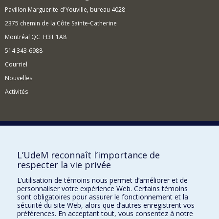
Pavillon Marguerite-d'Youville, bureau 4028
2375 chemin de la Côte Sainte-Catherine
Montréal QC H3T 1A8
514 343-6988
Courriel
Nouvelles
Activités
Comment soutenir l'Institut?
L’UdeM reconnaît l’importance de
respecter la vie privée
BESOIN D'AIDE?
L’utilisation de témoins nous permet d’améliorer et de
Plan du site
personnaliser votre expérience Web. Certains témoins
Signaler une erreur
sont obligatoires pour assurer le fonctionnement et la
sécurité du site Web, alors que d’autres enregistrent vos
Accessibilité
préférences. En acceptant tout, vous consentez à notre