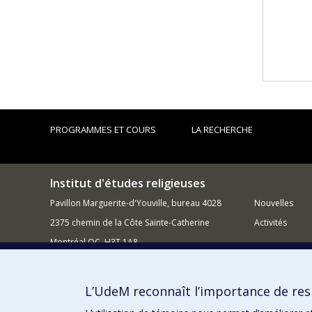
PROGRAMMES ET COURS
LA RECHERCHE
Institut d'études religieuses
Pavillon Marguerite-d'Youville, bureau 4028
Nouvelles
2375 chemin de la Côte Sainte-Catherine
Activités
Montréal QC H3T 1A8
514 343-6988
Courriel
L’UdeM reconnaît l’importance de resp
Comment sou