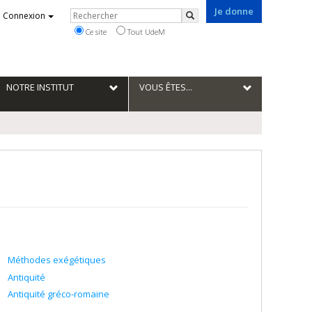
Je donne
Rechercher
Connexion
Rechercher
Ce site
Tout UdeM
NOTRE INSTITUT
VOUS ÊTES...
Méthodes exégétiques
Antiquité
Antiquité gréco-romaine