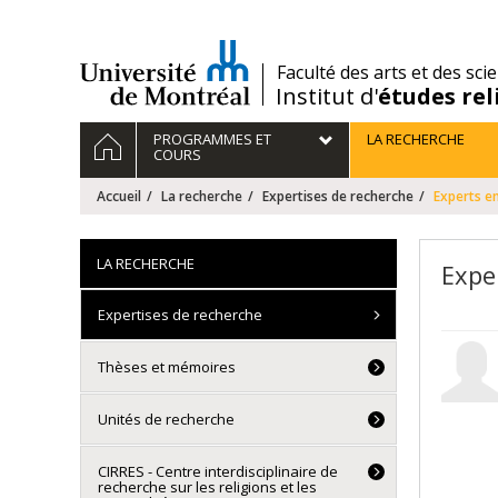
Passer
au
contenu
/
Faculté des arts et des sci
Institut d'
études rel
Navigation
ACCUEIL
PROGRAMMES ET
LA RECHERCHE
principale
COURS
Accueil
La recherche
Expertises de recherche
Experts en
LA RECHERCHE
Expe
Expertises de recherche
Thèses et mémoires
Unités de recherche
CIRRES - Centre interdisciplinaire de
recherche sur les religions et les