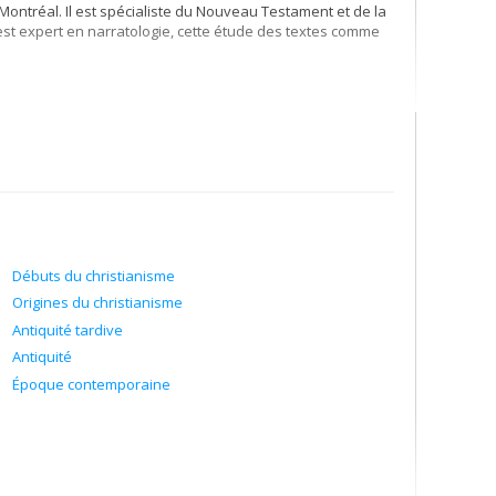
Montréal. Il est spécialiste du Nouveau Testament et de la
l est expert en narratologie, cette étude des textes comme
géliques, littérature johannique (évangile, épîtres,
es Pères grecs
alentinien, Corpus hermeticum
ue; analyse littéraire (syntaxique).
Débuts du christianisme
Origines du christianisme
Antiquité tardive
Antiquité
Époque contemporaine