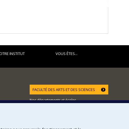
OTRE INSTITUT
VOUS ÊTES...
FACULTÉ DES ARTS ET DES SCIENCES
Nos départements et écoles
Nos centres d'études
Nos programmes et cours