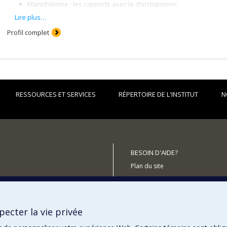
Manichéisme : les rapports avec le christianisme;
Rapports entre la religion contemporaine et Internet.
Lire plus…
Profil complet
RESSOURCES ET SERVICES
RÉPERTOIRE DE L'INSTITUT
N
BESOIN D'AIDE?
Plan du site
Signaler une erreur
Accessibilité
ecter la vie privée
tenir l'Institut?