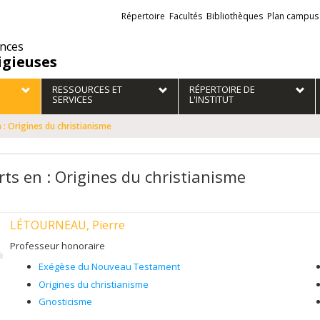
Liens
Répertoire
Facultés
Bibliothèques
Plan campus
externes
ences
igieuses
RESSOURCES ET
RÉPERTOIRE DE
SERVICES
L'INSTITUT
 : Origines du christianisme
rts en : Origines du christianisme
LÉTOURNEAU, Pierre
Professeur honoraire
Exégèse du Nouveau Testament
Origines du christianisme
Gnosticisme