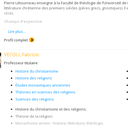
Pierre Létourneau enseigne à la Faculté de théologie de l’Université de 
littérature chrétienne des premiers siècles (pères grecs, gnostiques). I
récits.
Champs d'expertise
:
Exégèse du Nouveau Testament: histoire de Jésus, traditions évan
Lire plus…
apocalypse);
Profil complet
Origines du christianisme : apocryphes du Nouveau Testament, l
Gnosticisme : bibliothèque copte de Nag Hammadi, mouvement v
VECOLI, Fabrizio
Méthodes exégétiques : Analyse structurelle; analyse narratologiq
Professeur titulaire
Grec biblique; copte;
Histoire du christianisme
Histoire des religions
Études monastiques anciennes
Théories en sciences des religions
Sciences des religions
Histoire du christianisme et des religions;
Théorie de la religion;
Monachisme ancien : histoire, littérature, théologie;