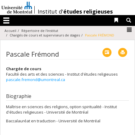
Passer
au
/
Institut d'
études religieuses
contenu
Liens 
R
Menu
N
Accueil
Répertoire de l'institut
Chargés de cours et superviseurs de stages
Pascale FRÉMOND
Vcard
Imp
Pascale Frémond
Chargée de cours
Faculté des arts et des sciences - Institut d'études religieuses
pascale.fremond@umontreal.ca
Biographie
Maîtrise en sciences des religions, option spiritualité - Institut
d'études religieuses - Université de Montréal
Baccalauréat en traduction - Université de Montréal