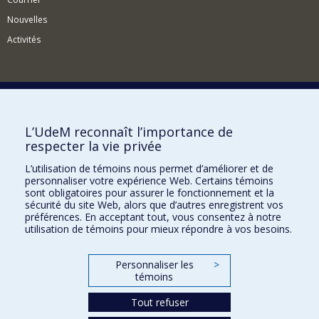
Nouvelles
Activités
Comment soutenir l'Institut?
L’UdeM reconnaît l’importance de
respecter la vie privée
BESOIN D'AIDE?
L’utilisation de témoins nous permet d’améliorer et de
Plan du site
personnaliser votre expérience Web. Certains témoins
Signaler une erreur
sont obligatoires pour assurer le fonctionnement et la
sécurité du site Web, alors que d’autres enregistrent vos
Accessibilité
préférences. En acceptant tout, vous consentez à notre
utilisation de témoins pour mieux répondre à vos besoins.
FACULTÉ DES ARTS ET DES SCIENCES
Nos départements et écoles
Personnaliser les
>
témoins
Nos centres d'études
Tout refuser
Nos programmes et cours