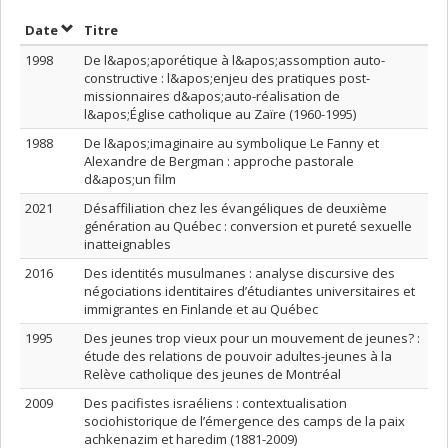
Trier par date en ordre croissant
Trier par titre en ordre croissant
Date
Titre
1998
De l&apos;aporétique à l&apos;assomption auto-
constructive : l&apos;enjeu des pratiques post-
missionnaires d&apos;auto-réalisation de
l&apos;Église catholique au Zaïre (1960-1995)
1988
De l&apos;imaginaire au symbolique Le Fanny et
Alexandre de Bergman : approche pastorale
d&apos;un film
2021
Désaffiliation chez les évangéliques de deuxième
génération au Québec : conversion et pureté sexuelle
inatteignables
2016
Des identités musulmanes : analyse discursive des
négociations identitaires d’étudiantes universitaires et
immigrantes en Finlande et au Québec
1995
Des jeunes trop vieux pour un mouvement de jeunes? :
étude des relations de pouvoir adultes-jeunes à la
Relève catholique des jeunes de Montréal
2009
Des pacifistes israéliens : contextualisation
sociohistorique de l’émergence des camps de la paix
achkenazim et haredim (1881-2009)