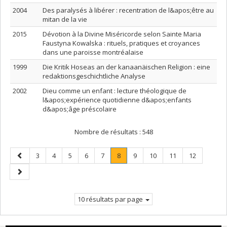
2004
Des paralysés à libérer : recentration de l&apos;être au
mitan de la vie
2015
Dévotion à la Divine Miséricorde selon Sainte Maria
Faustyna Kowalska : rituels, pratiques et croyances
dans une paroisse montréalaise
1999
Die Kritik Hoseas an der kanaanäischen Religion : eine
redaktionsgeschichtliche Analyse
2002
Dieu comme un enfant : lecture théologique de
l&apos;expérience quotidienne d&apos;enfants
d&apos;âge préscolaire
Nombre de résultats :
548
Page
Page
Page
Page
Page
Page
Page
.
Page
Page
Page
Page
3
4
5
6
7
8
9
10
11
12
précédente
Page
Page
courante.
suivante
10 résultats par page