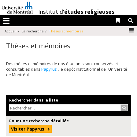
Passer
au
/
Institut d'
études religieuses
contenu
Liens 
R
Menu
N
Accueil
La recherche
Thèses et mémoires
Thèses et mémoires
Des thèses et mémoires de nos étudiants sont conservés et
consultables dans
Papyrus
, le dépôt institutionnel de l’Université
de Montréal.
Rechercher dans la liste
Recher
Pour une recherche détaillée
Visiter Papyrus