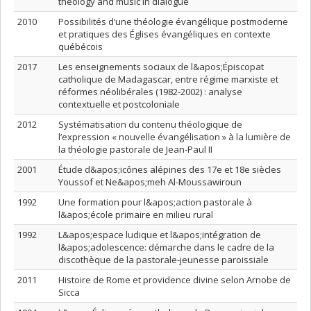
theology and music in dialogue
2010
Possibilités d’une théologie évangélique postmoderne
et pratiques des Églises évangéliques en contexte
québécois
2017
Les enseignements sociaux de l&apos;Épiscopat
catholique de Madagascar, entre régime marxiste et
réformes néolibérales (1982-2002) : analyse
contextuelle et postcoloniale
2012
Systématisation du contenu théologique de
l’expression « nouvelle évangélisation » à la lumière de
la théologie pastorale de Jean-Paul II
2001
Étude d&apos;icônes alépines des 17e et 18e siècles
Youssof et Ne&apos;meh Al-Moussawiroun
1992
Une formation pour l&apos;action pastorale à
l&apos;école primaire en milieu rural
1992
L&apos;espace ludique et l&apos;intégration de
l&apos;adolescence: démarche dans le cadre de la
discothèque de la pastorale-jeunesse paroissiale
2011
Histoire de Rome et providence divine selon Arnobe de
Sicca