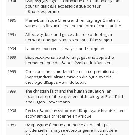
1994
L&apos;Église gréco-catholique de Roumanie : jalons
pour un dialogue ecclésiologique porteur
d&apos;espérance
1996
Marie-Dominique Chenu and Témoignage Chrétien :
witness as first ministry and the form of christian life
1995
Affectivity, bias and grace : the role of feelings in
Bernard Lonergan&apos;s notion of the subject
1994
Laborem exercens : analysis and reception
1999
L&apos;expérience et le langage : une approche
herméneutique de l&apos;éveil et du kôan zen
1999
Christianisme et modernité : une interprétation de
l&apos;individualisme mise en dialogue avec la
théologie d&apos;Henri de Lubac
1999
The christian faith and the human situation : an
examination of the experiential theology of Paul Tillich
and Eugen Drewermann
1996
Récits d&apos;un synode et d&apos;une histoire : sens
et dynamique chrétienne en Afrique
1989
D&apos;une éthique autonome à une éthique
prudentielle : analyse et prolongement du modèle