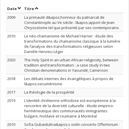
Trier par date en ordre décroissant
Trier par titre en ordre décroissant
Date
Titre
2009
La primauté d&apos;honneur du patriarcat de
Constantinople au Ve siècle : l&apos;apport de Jean
Chrysostome tel que présenté par ses contemporains
2010
Le néo-chamanisme de Michael Harner : étude des
transformations du chamanisme classique à la lumière
de l’analyse des transformations religieuses selon
Danièle Hervieu-Léger
2020
The Holy Spirit in an urban African religiosity, between
tradition and transformation : a case study in two
Christian denominations in Yaoundé, Cameroon
2018
Les débats internes des évangéliques à propos de
l&apos;oecuménisme
2017
La théologie de la prospérité
2019
L’identité chrétienne orthodoxe est-européenne à la
rencontre de la diversité culturelle : étude empirico-
herméneutique des communautés immigrantes
bulgare, moldave et roumaine à Montréal
2010
Sofia Gubaidulina&apos;s violin concerto Offertorium :