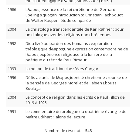
éthico-théologique d&apos;Alfons Auer (1915- )
1986
L&apos;essence de la foi chrétienne de Gerhard
Ebeling &quot;an introduction to Christian Faith&quot;
de Walter Kasper : étude comparée
2004
La christologie transcendantale de Karl Rahner : pour
un dialogue avec les religions non chrétiennes
1992
Dieu livré au pardon des humains : exploration
théologique d&apos;une expression contemporaine de
l&apos;expérience religieuse à la lumière de la
poétique du récit de Paul Ricoeur
1993
La notion de tradition chez Yves Congar
1996
Défis actuels de l&apos;identité chrétienne : reprise de
la pensée de Georges Morel et de Fabien Eboussi
Boulaga
2004
Le concept de religion dans les écrits de Paul Tillich de
1919 à 1925
1991
Le commentaire du prologue du quatrième évangile de
Maître Eckhart : jalons de lecture
Nombre de résultats :
548