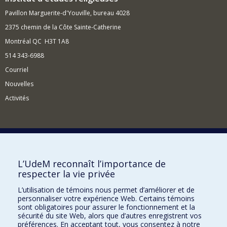
Pavillon Marguerite-d'Youville, bureau 4028
2375 chemin de la Côte Sainte-Catherine
Montréal QC H3T 1A8
514 343-6988
Courriel
Nouvelles
Activités
Comment soutenir l'Institut?
L’UdeM reconnaît l’importance de
respecter la vie privée
BESOIN D'AIDE?
L’utilisation de témoins nous permet d’améliorer et de
Plan du site
personnaliser votre expérience Web. Certains témoins
Signaler une erreur
sont obligatoires pour assurer le fonctionnement et la
sécurité du site Web, alors que d’autres enregistrent vos
Accessibilité
préférences. En acceptant tout, vous consentez à notre