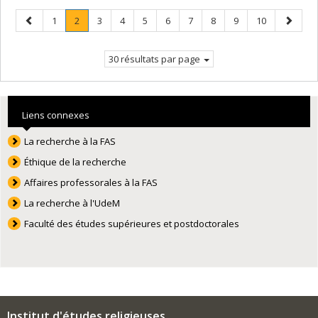
Page
Page
Page
.
Page
Page
Page
Page
Page
Page
Page
Page
Page
1
2
3
4
5
6
7
8
9
10
précédente
Page
suivant
courante.
30 résultats par page
Liens connexes
La recherche à la FAS
Éthique de la recherche
Affaires professorales à la FAS
La recherche à l'UdeM
Faculté des études supérieures et postdoctorales
Institut d'études religieuses