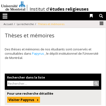
Passer
au
/
Institut d'
études religieuses
contenu
Liens 
R
Menu
N
Accueil
La recherche
Thèses et mémoires
Thèses et mémoires
Des thèses et mémoires de nos étudiants sont conservés et
consultables dans
Papyrus
, le dépôt institutionnel de l’Université
de Montréal.
Rechercher dans la liste
Recher
Pour une recherche détaillée
Visiter Papyrus