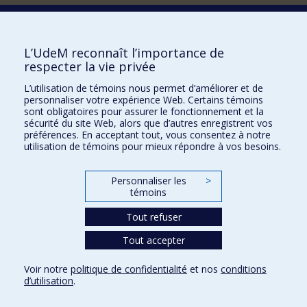
Comment soutenir l'Institut?
L’UdeM reconnaît l’importance de
respecter la vie privée
BESOIN D'AIDE?
L’utilisation de témoins nous permet d’améliorer et de
Plan du site
personnaliser votre expérience Web. Certains témoins
Signaler une erreur
sont obligatoires pour assurer le fonctionnement et la
sécurité du site Web, alors que d’autres enregistrent vos
Accessibilité
préférences. En acceptant tout, vous consentez à notre
utilisation de témoins pour mieux répondre à vos besoins.
FACULTÉ DES ARTS ET DES SCIENCES
Nos départements et écoles
Personnaliser les
>
témoins
Nos centres d'études
Tout refuser
Nos programmes et cours
Tout accepter
Confidentialité
Voir notre
politique de confidentialité
et nos
conditions
Conditions d’utilisation
d’utilisation
.
Paramètres des témoins
Université de