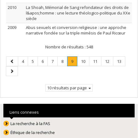
2010
La Shoah, Mémorial de Sang refondateur des droits de
l&apos;homme : une lecture théologico-politique du XXe
siècle
2009
Abus sexuels et conversion religieuse : une approche
narrative fondée sur la triple mimèsis de Paul Ricœur
Nombre de résultats :
548
Page
Page
Page
Page
Page
Page
Page
.
Page
Page
Page
Page
4
5
6
7
8
9
10
11
12
13
précédente
Page
Page
courante.
suivante
10 résultats par page
Liens connexes
La recherche à la FAS
Éthique de la recherche