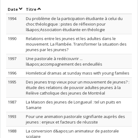
Trier par date en ordre décroissant
Trier par titre en ordre décroissant
Date
Titre
1994
Du problème de la participation étudiante à celui du
choc théologique : pistes de réflexion pour
l&apos;Association étudiante en théologie
1990
Relations entre les jeunes et les adultes dans le
mouvement. La Flambée. Transformer la situation des
jeunes par les jeunes?
1997
Une pastorale à redécouvrir ...
l&apos;accompagnement des endeuillés
1996
Homiletical dramas at sunday mass with young families
1995
Des jeunes trop vieux pour un mouvement de jeunes? :
étude des relations de pouvoir adultes-jeunes à la
Relève catholique des jeunes de Montréal
1987
La Maison des jeunes de Longueuil : tel un puits en
Samarie
1993
Pour une animation pastorale signifiante auprès des
jeunes : enjeux et facteurs de réussite
1988
La conversion d&apos;un animateur de pastorale
scolaire