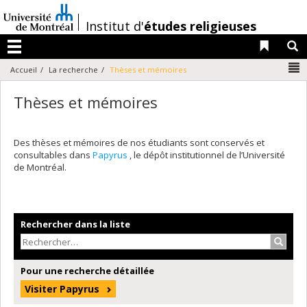
Passer
au
/
Institut d'
études religieuses
contenu
Liens 
R
Menu
N
Accueil
La recherche
Thèses et mémoires
Thèses et mémoires
Des thèses et mémoires de nos étudiants sont conservés et
consultables dans
Papyrus
, le dépôt institutionnel de l’Université
de Montréal.
Rechercher dans la liste
Recher
Pour une recherche détaillée
Visiter Papyrus