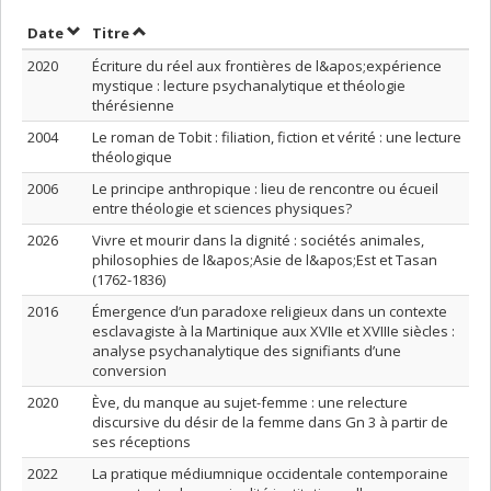
Trier par date en ordre décroissant
Trier par titre en ordre décroissant
Date
Titre
2020
Écriture du réel aux frontières de l&apos;expérience
mystique : lecture psychanalytique et théologie
thérésienne
2004
Le roman de Tobit : filiation, fiction et vérité : une lecture
théologique
2006
Le principe anthropique : lieu de rencontre ou écueil
entre théologie et sciences physiques?
2026
Vivre et mourir dans la dignité : sociétés animales,
philosophies de l&apos;Asie de l&apos;Est et Tasan
(1762-1836)
2016
Émergence d’un paradoxe religieux dans un contexte
esclavagiste à la Martinique aux XVIIe et XVIIIe siècles :
analyse psychanalytique des signifiants d’une
conversion
2020
Ève, du manque au sujet-femme : une relecture
discursive du désir de la femme dans Gn 3 à partir de
ses réceptions
2022
La pratique médiumnique occidentale contemporaine