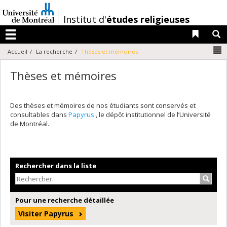
Passer
au
/
Institut d'
études religieuses
contenu
Liens 
R
Menu
N
Accueil
La recherche
Thèses et mémoires
Thèses et mémoires
Des thèses et mémoires de nos étudiants sont conservés et
consultables dans
Papyrus
, le dépôt institutionnel de l’Université
de Montréal.
Rechercher dans la liste
Recher
Pour une recherche détaillée
Visiter Papyrus