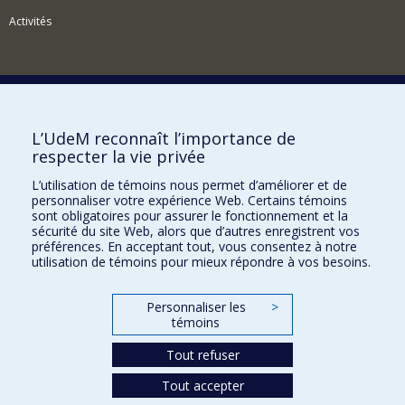
Activités
Comment soutenir l'Institut?
L’UdeM reconnaît l’importance de
respecter la vie privée
BESOIN D'AIDE?
L’utilisation de témoins nous permet d’améliorer et de
Plan du site
personnaliser votre expérience Web. Certains témoins
Signaler une erreur
sont obligatoires pour assurer le fonctionnement et la
sécurité du site Web, alors que d’autres enregistrent vos
Accessibilité
préférences. En acceptant tout, vous consentez à notre
utilisation de témoins pour mieux répondre à vos besoins.
FACULTÉ DES ARTS ET DES SCIENCES
Nos départements et écoles
Personnaliser les
>
témoins
Nos centres d'études
Tout refuser
Nos programmes et cours
Tout accepter