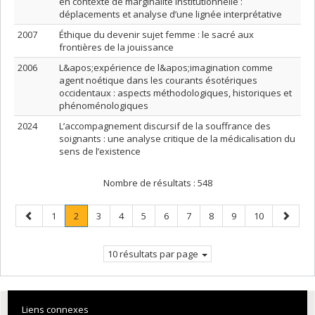
en contexte de marginalité institutionnelle :
déplacements et analyse d’une lignée interprétative
2007
Éthique du devenir sujet femme : le sacré aux
frontières de la jouissance
2006
L&apos;expérience de l&apos;imagination comme
agent noétique dans les courants ésotériques
occidentaux : aspects méthodologiques, historiques et
phénoménologiques
2024
L’accompagnement discursif de la souffrance des
soignants : une analyse critique de la médicalisation du
sens de l’existence
Nombre de résultats :
548
Page
Page
Page
.
Page
Page
Page
Page
Page
Page
Page
Page
Page
1
2
3
4
5
6
7
8
9
10
précédente
Page
suivant
courante.
10 résultats par page
Liens connexes