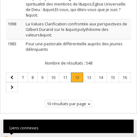
spiritualité des membres de l&apos;Église Universelle
de Dieu : &quot;Et vous, qui dites-vous que je suis ?
&quot;
1998
La Values Clarification confrontée aux perspectives de
Gilbert Durand sur le &quot;polythéisme des
valeurs&quot;
1983
Pour une pastorale différentielle auprès des jeunes
délinquants
Nombre de résultats :
548
Page
Page
Page
Page
Page
Page
Page
.
Page
Page
Page
Page
7
8
9
10
11
12
13
14
15
16
précédente
Page
Page
courante.
suivante
10 résultats par page
Liens connexes