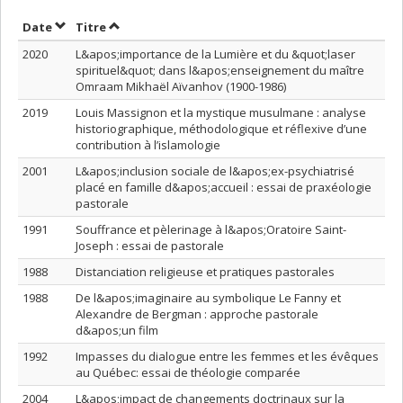
Trier par date en ordre croissant
Trier par titre en ordre croissant
Date
Titre
2020
L&apos;importance de la Lumière et du &quot;laser
spirituel&quot; dans l&apos;enseignement du maître
Omraam Mikhaël Aïvanhov (1900-1986)
2019
Louis Massignon et la mystique musulmane : analyse
historiographique, méthodologique et réflexive d’une
contribution à l’islamologie
2001
L&apos;inclusion sociale de l&apos;ex-psychiatrisé
placé en famille d&apos;accueil : essai de praxéologie
pastorale
1991
Souffrance et pèlerinage à l&apos;Oratoire Saint-
Joseph : essai de pastorale
1988
Distanciation religieuse et pratiques pastorales
1988
De l&apos;imaginaire au symbolique Le Fanny et
Alexandre de Bergman : approche pastorale
d&apos;un film
1992
Impasses du dialogue entre les femmes et les évêques
au Québec: essai de théologie comparée
2004
L&apos;impact de changements doctrinaux sur la