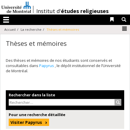
Passer
au
/
Institut d'
études religieuses
contenu
Liens 
R
Menu
N
Accueil
La recherche
Thèses et mémoires
Thèses et mémoires
Des thèses et mémoires de nos étudiants sont conservés et
consultables dans
Papyrus
, le dépôt institutionnel de l’Université
de Montréal.
Rechercher dans la liste
Recher
Pour une recherche détaillée
Visiter Papyrus