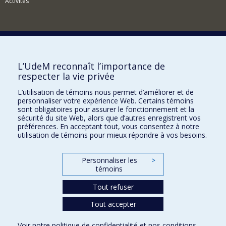
Activités
Comment soutenir l'Institut?
L’UdeM reconnaît l’importance de
respecter la vie privée
BESOIN D'AIDE?
L’utilisation de témoins nous permet d’améliorer et de
Plan du site
personnaliser votre expérience Web. Certains témoins
Signaler une erreur
sont obligatoires pour assurer le fonctionnement et la
sécurité du site Web, alors que d’autres enregistrent vos
Accessibilité
préférences. En acceptant tout, vous consentez à notre
utilisation de témoins pour mieux répondre à vos besoins.
FACULTÉ DES ARTS ET DES SCIENCES
Nos départements et écoles
Personnaliser les
>
témoins
Nos centres d'études
Tout refuser
Nos programmes et cours
Tout accepter
Confidentialité
Voir notre
politique de confidentialité
et nos
conditions