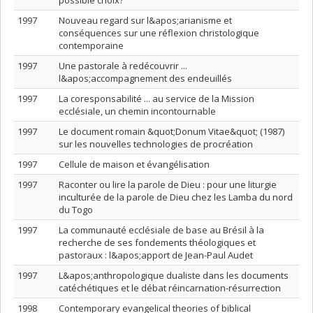
possible choix?
1997
Nouveau regard sur l&apos;arianisme et
conséquences sur une réflexion christologique
contemporaine
1997
Une pastorale à redécouvrir ...
l&apos;accompagnement des endeuillés
1997
La coresponsabilité ... au service de la Mission
ecclésiale, un chemin incontournable
1997
Le document romain &quot;Donum Vitae&quot; (1987)
sur les nouvelles technologies de procréation
1997
Cellule de maison et évangélisation
1997
Raconter ou lire la parole de Dieu : pour une liturgie
inculturée de la parole de Dieu chez les Lamba du nord
du Togo
1997
La communauté ecclésiale de base au Brésil à la
recherche de ses fondements théologiques et
pastoraux : l&apos;apport de Jean-Paul Audet
1997
L&apos;anthropologique dualiste dans les documents
catéchétiques et le débat réincarnation-résurrection
1998
Contemporary evangelical theories of biblical