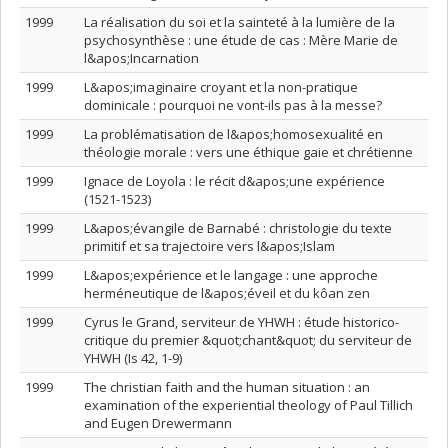
1999
La réalisation du soi et la sainteté à la lumière de la
psychosynthèse : une étude de cas : Mère Marie de
l&apos;Incarnation
1999
L&apos;imaginaire croyant et la non-pratique
dominicale : pourquoi ne vont-ils pas à la messe?
1999
La problématisation de l&apos;homosexualité en
théologie morale : vers une éthique gaie et chrétienne
1999
Ignace de Loyola : le récit d&apos;une expérience
(1521-1523)
1999
L&apos;évangile de Barnabé : christologie du texte
primitif et sa trajectoire vers l&apos;Islam
1999
L&apos;expérience et le langage : une approche
herméneutique de l&apos;éveil et du kôan zen
1999
Cyrus le Grand, serviteur de YHWH : étude historico-
critique du premier &quot;chant&quot; du serviteur de
YHWH (Is 42, 1-9)
1999
The christian faith and the human situation : an
examination of the experiential theology of Paul Tillich
and Eugen Drewermann