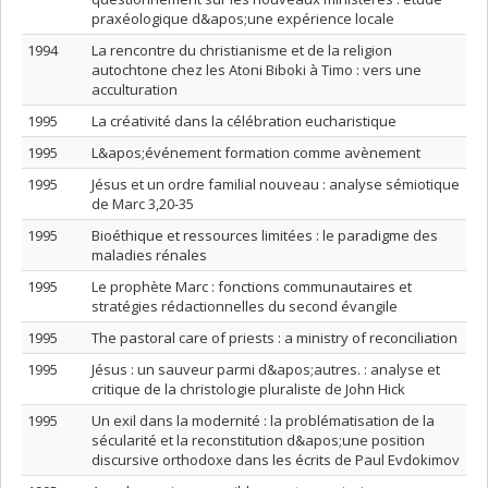
praxéologique d&apos;une expérience locale
1994
La rencontre du christianisme et de la religion
autochtone chez les Atoni Biboki à Timo : vers une
acculturation
1995
La créativité dans la célébration eucharistique
1995
L&apos;événement formation comme avènement
1995
Jésus et un ordre familial nouveau : analyse sémiotique
de Marc 3,20-35
1995
Bioéthique et ressources limitées : le paradigme des
maladies rénales
1995
Le prophète Marc : fonctions communautaires et
stratégies rédactionnelles du second évangile
1995
The pastoral care of priests : a ministry of reconciliation
1995
Jésus : un sauveur parmi d&apos;autres. : analyse et
critique de la christologie pluraliste de John Hick
1995
Un exil dans la modernité : la problématisation de la
sécularité et la reconstitution d&apos;une position
discursive orthodoxe dans les écrits de Paul Evdokimov