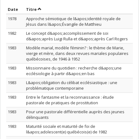
Trier par date en ordre décroissant
Trier par titre en ordre décroissant
Date
Titre
1978
Approche sémiotique de l&apos;identité royale de
Jésus dans l&apos;Évangile de Matthieu
1982
Le concept d&apos;accomplissement de soi
d&apos;après Luigi Rulla et d&apos;après Carl Rogers
1983
Modèle marial, modèle féminin? : le thème de Marie,
vierge et mère, dans deux revues mariales populaires
québécoises, de 1946 à 1952
1983
Missionnaire du quotidien : recherche d&apos;une
ecclésiologie à partir d&apos;en bas
1983
L&apos;obligation du célibat ecclésiastique : une
problématique contemporaine
1983
Entre le fantasme et la reconnaissance : étude
pastorale de pratiques de prostitution
1983
Pour une pastorale différentielle auprès des jeunes
délinquants
1983
Maturité sociale et maturité de foi de
l&apos;adolescent(e) québécois(e) de 1982