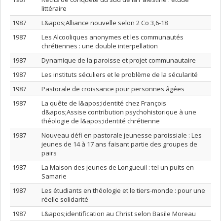
littéraire
1987
L&apos;Alliance nouvelle selon 2 Co 3,6-18
1987
Les Alcooliques anonymes et les communautés
chrétiennes : une double interpellation
1987
Dynamique de la paroisse et projet communautaire
1987
Les instituts séculiers et le problème de la sécularité
1987
Pastorale de croissance pour personnes âgées
1987
La quête de l&apos;identité chez François
d&apos;Assise contribution psychohistorique à une
théologie de l&apos;identité chrétienne
1987
Nouveau défi en pastorale jeunesse paroissiale : Les
jeunes de 14 à 17 ans faisant partie des groupes de
pairs
1987
La Maison des jeunes de Longueuil : tel un puits en
Samarie
1987
Les étudiants en théologie et le tiers-monde : pour une
réelle solidarité
1987
L&apos;identification au Christ selon Basile Moreau