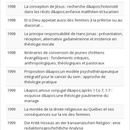
1998
La conception de Jésus : recherche d&apos;historicité
dans les récits d&apos;enfance matthéen et lucanien
1998
Et si Dieu appelait aussi des femmes à la prêtrise ou au
diaconat ...
1998
Le principe responsabilité de Hans Jonas : présentation,
réception, alternative gadamérienne et incidence en
théologie morale
1998
Itinéraires de conversion de jeunes chrétiens
évangéliques : fondements critiques,
anthropologiques, théologiques et pastoraux
1999
Proposition d&apos;un modèle psychothérapeutique
intégratif pour le cancer du sein : approche de
théologie pratique
1999
L&apos;amour conjugal d&apos;après 1 Co 7, 1-7 :
esquisse d&apos;une théologie paulinienne du
mariage
1999
La montée de la droite religieuse au Québec et ses
conséquences sur la vie des femmes
1999
Die Kritik Hoseas an der kanaanäischen Religion : eine
redaktionsgeschichtliche Analyse