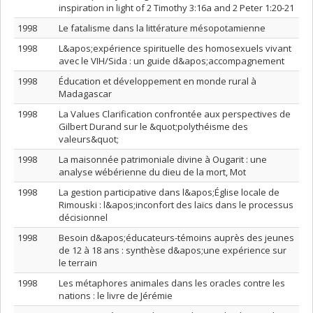
inspiration in light of 2 Timothy 3:16a and 2 Peter 1:20-21
1998
Le fatalisme dans la littérature mésopotamienne
1998
L&apos;expérience spirituelle des homosexuels vivant
avec le VIH/Sida : un guide d&apos;accompagnement
1998
Éducation et développement en monde rural à
Madagascar
1998
La Values Clarification confrontée aux perspectives de
Gilbert Durand sur le &quot;polythéisme des
valeurs&quot;
1998
La maisonnée patrimoniale divine à Ougarit : une
analyse wébérienne du dieu de la mort, Mot
1998
La gestion participative dans l&apos;Église locale de
Rimouski : l&apos;inconfort des laïcs dans le processus
décisionnel
1998
Besoin d&apos;éducateurs-témoins auprès des jeunes
de 12 à 18 ans : synthèse d&apos;une expérience sur
le terrain
1998
Les métaphores animales dans les oracles contre les
nations : le livre de Jérémie