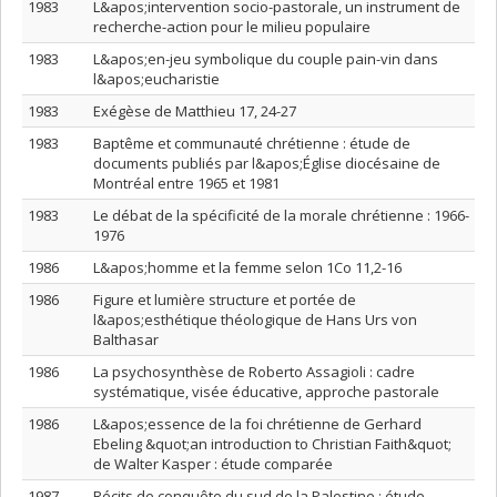
1983
L&apos;intervention socio-pastorale, un instrument de
recherche-action pour le milieu populaire
1983
L&apos;en-jeu symbolique du couple pain-vin dans
l&apos;eucharistie
1983
Exégèse de Matthieu 17, 24-27
1983
Baptême et communauté chrétienne : étude de
documents publiés par l&apos;Église diocésaine de
Montréal entre 1965 et 1981
1983
Le débat de la spécificité de la morale chrétienne : 1966-
1976
1986
L&apos;homme et la femme selon 1Co 11,2-16
1986
Figure et lumière structure et portée de
l&apos;esthétique théologique de Hans Urs von
Balthasar
1986
La psychosynthèse de Roberto Assagioli : cadre
systématique, visée éducative, approche pastorale
1986
L&apos;essence de la foi chrétienne de Gerhard
Ebeling &quot;an introduction to Christian Faith&quot;
de Walter Kasper : étude comparée
1987
Récits de conquête du sud de la Palestine : étude