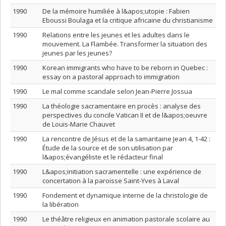
1990
De la mémoire humiliée à l&apos;utopie : Fabien
Eboussi Boulaga et la critique africaine du christianisme
1990
Relations entre les jeunes et les adultes dans le
mouvement. La Flambée. Transformer la situation des
jeunes par les jeunes?
1990
Korean immigrants who have to be reborn in Quebec :
essay on a pastoral approach to immigration
1990
Le mal comme scandale selon Jean-Pierre Jossua
1990
La théologie sacramentaire en procès : analyse des
perspectives du concile Vatican II et de l&apos;oeuvre
de Louis-Marie Chauvet
1990
La rencontre de Jésus et de la samaritaine Jean 4, 1-42 :
Étude de la source et de son utilisation par
l&apos;évangéliste et le rédacteur final
1990
L&apos;initiation sacramentelle : une expérience de
concertation à la paroisse Saint-Yves à Laval
1990
Fondement et dynamique interne de la christologie de
la libération
1990
Le théâtre religieux en animation pastorale scolaire au