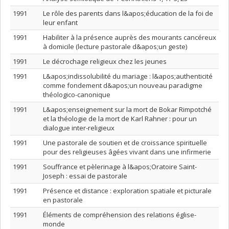
1991
Le rôle des parents dans l&apos;éducation de la foi de
leur enfant
1991
Habiliter à la présence auprès des mourants cancéreux
à domicile (lecture pastorale d&apos;un geste)
1991
Le décrochage religieux chez les jeunes
1991
L&apos;indissolubilité du mariage : l&apos;authenticité
comme fondement d&apos;un nouveau paradigme
théologico-canonique
1991
L&apos;enseignement sur la mort de Bokar Rimpotché
et la théologie de la mort de Karl Rahner : pour un
dialogue inter-religieux
1991
Une pastorale de soutien et de croissance spirituelle
pour des religieuses âgées vivant dans une infirmerie
1991
Souffrance et pèlerinage à l&apos;Oratoire Saint-
Joseph : essai de pastorale
1991
Présence et distance : exploration spatiale et picturale
en pastorale
1991
Éléments de compréhension des relations église-
monde