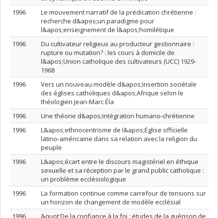
1996
Le mouvement narratif de la prédication chrétienne :
recherche d&apos;un paradigme pour
l&apos;enseignement de l&apos;homilétique
1996
Du cultivateur religieux au producteur gestionnaire :
rupture ou mutation? : les cours à domicile de
l&apos;Union catholique des cultivateurs (UCC) 1929-
1968
1996
Vers un nouveau modèle d&apos;insertion sociétale
des églises catholiques d&apos;Afrique selon le
théologien Jean-Marc Éla
1996
Une théorie d&apos;intégration humano-chrétienne
1996
L&apos;ethnocentrisme de l&apos;Église officielle
latino-américaine dans sa relation avec la religion du
peuple
1996
L&apos;écart entre le discours magistériel en éthique
sexuelle et sa réception par le grand public catholique :
un problème ecclésiologique
1996
La formation continue comme carrefour de tensions sur
un horizon de changement de modèle ecclésial
1996
&quot;De la confiance à la foi : études de la guérison de