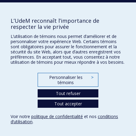
l&apos;herméneutique de la théorie du procès
2000
La royauté universelle du fils de l&apos;homme dans le
récit johannique de la passion : approche narrative
L’UdeM reconnaît l’importance de
2000
L&apos;ajustement structurel et l&apos;adaptation au
respecter la vie privée
temps de l&apos;exil selon le prophète Jérémie
L’utilisation de témoins nous permet d’améliorer et de
2000
Interprétation de Sagesse d&apos;un pauvre de Éloi
personnaliser votre expérience Web. Certains témoins
Leclerc comme expression du cheminement de son
sont obligatoires pour assurer le fonctionnement et la
auteur
sécurité du site Web, alors que d’autres enregistrent vos
préférences. En acceptant tout, vous consentez à notre
2000
Violence révolutionnaire au service du Royaume de
utilisation de témoins pour mieux répondre à vos besoins.
Dieu : l&apos;interpellation prophétique de Netchaïev
2000
Mary as model of the church and the tradition of the
Personnaliser les
>
black virgins
témoins
2000
Analyse du concept de dignité humaine en bioéthique
entre 1966 et 1999 et construction d&apos;une
Tout refuser
définition
Tout accepter
2000
Les milieux appauvris et le principe de la
coresponsabilité ecclésiale
Voir notre
politique de confidentialité
et nos
conditions
2000
Principes et dynamique d&apos;un programme de
d’utilisation
.
formation continue en homilétique
2000
La libre obéissance de l&apos;homme Jésus selon