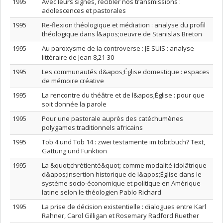
1995
Avec leurs signes, recibler nos transmissions :
adolescences et pastorales
1995
Re-flexion théologique et médiation : analyse du profil
théologique dans l&apos;oeuvre de Stanislas Breton
1995
Au paroxysme de la controverse : JE SUIS : analyse
littéraire de Jean 8,21-30
1995
Les communautés d&apos;Église domestique : espaces
de mémoire créative
1995
La rencontre du théâtre et de l&apos;Église : pour que
soit donnée la parole
1995
Pour une pastorale auprès des catéchumènes
polygames traditionnels africains
1995
Tob 4 und Tob 14 : zwei testamente im tobitbuch? Text,
Gattung und Funktion
1995
La &quot;chrétienté&quot; comme modalité idolâtrique
d&apos;insertion historique de l&apos;Église dans le
système socio-économique et politique en Amérique
latine selon le théologien Pablo Richard
1995
La prise de décision existentielle : dialogues entre Karl
Rahner, Carol Gilligan et Rosemary Radford Ruether