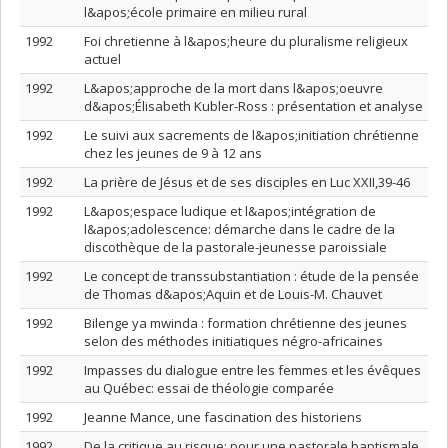
l&apos;école primaire en milieu rural
1992
Foi chretienne à l&apos;heure du pluralisme religieux
actuel
1992
L&apos;approche de la mort dans l&apos;oeuvre
d&apos;Élisabeth Kubler-Ross : présentation et analyse
1992
Le suivi aux sacrements de l&apos;initiation chrétienne
chez les jeunes de 9 à 12 ans
1992
La prière de Jésus et de ses disciples en Luc XXII,39-46
1992
L&apos;espace ludique et l&apos;intégration de
l&apos;adolescence: démarche dans le cadre de la
discothèque de la pastorale-jeunesse paroissiale
1992
Le concept de transsubstantiation : étude de la pensée
de Thomas d&apos;Aquin et de Louis-M. Chauvet
1992
Bilenge ya mwinda : formation chrétienne des jeunes
selon des méthodes initiatiques négro-africaines
1992
Impasses du dialogue entre les femmes et les évêques
au Québec: essai de théologie comparée
1992
Jeanne Mance, une fascination des historiens
1992
De la critique au risque: pour une pastorale baptismale