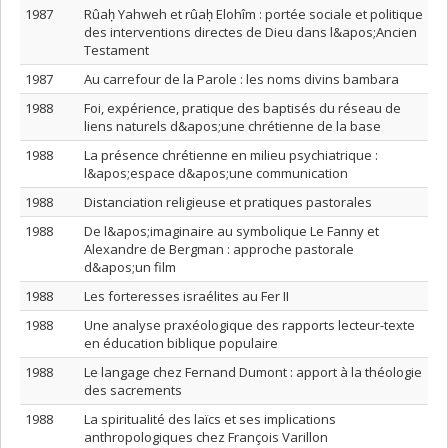
1987
Rûaḥ Yahweh et rûaḥ Elohîm : portée sociale et politique
des interventions directes de Dieu dans l&apos;Ancien
Testament
1987
Au carrefour de la Parole : les noms divins bambara
1988
Foi, expérience, pratique des baptisés du réseau de
liens naturels d&apos;une chrétienne de la base
1988
La présence chrétienne en milieu psychiatrique :
l&apos;espace d&apos;une communication
1988
Distanciation religieuse et pratiques pastorales
1988
De l&apos;imaginaire au symbolique Le Fanny et
Alexandre de Bergman : approche pastorale
d&apos;un film
1988
Les forteresses israélites au Fer II
1988
Une analyse praxéologique des rapports lecteur-texte
en éducation biblique populaire
1988
Le langage chez Fernand Dumont : apport à la théologie
des sacrements
1988
La spiritualité des laïcs et ses implications
anthropologiques chez François Varillon