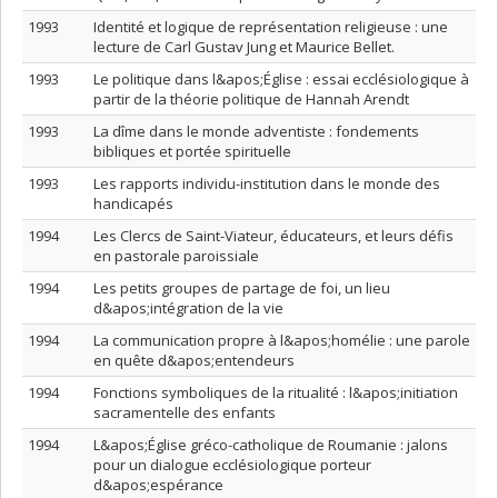
1993
Identité et logique de représentation religieuse : une
lecture de Carl Gustav Jung et Maurice Bellet.
1993
Le politique dans l&apos;Église : essai ecclésiologique à
partir de la théorie politique de Hannah Arendt
1993
La dîme dans le monde adventiste : fondements
bibliques et portée spirituelle
1993
Les rapports individu-institution dans le monde des
handicapés
1994
Les Clercs de Saint-Viateur, éducateurs, et leurs défis
en pastorale paroissiale
1994
Les petits groupes de partage de foi, un lieu
d&apos;intégration de la vie
1994
La communication propre à l&apos;homélie : une parole
en quête d&apos;entendeurs
1994
Fonctions symboliques de la ritualité : l&apos;initiation
sacramentelle des enfants
1994
L&apos;Église gréco-catholique de Roumanie : jalons
pour un dialogue ecclésiologique porteur
d&apos;espérance