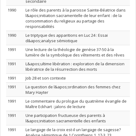
secondaire
1990
Le rôle des parents à la paroisse Sainte-Béatrice dans
l&apos;initiation sacramentelle de leur enfant : de la
consommation du religieux au partage des
responsabilités
1990
Le triptyque des apparitions en Luc 24 : Essai
d&apos;analyse sémiotique
1991
Une lecture de la théologie de genèse 37-50 à la
lumière de la symbolique des vêtements et des rêves
1991
L&apos;ultime libération : exploration de la dimension
libératrice de la résurrection des morts
1991
Job 28 et son contexte
1991
La question de l&apos;ordination des femmes chez
Mary Hayter
1991
Le commentaire du prologue du quatrième évangile de
Maître Eckhart : jalons de lecture
1991
Une participation fructueuse des parents à
l&apos;initiation sacramentelle des enfants
1991
Le langage de la croix est-il un langage de sagesse?
Analyse sémiotique de 1 Corinthiens 1, 17-3, 23