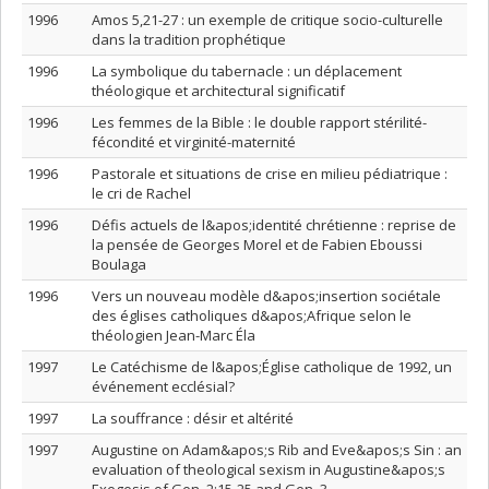
1996
Amos 5,21-27 : un exemple de critique socio-culturelle
dans la tradition prophétique
1996
La symbolique du tabernacle : un déplacement
théologique et architectural significatif
1996
Les femmes de la Bible : le double rapport stérilité-
fécondité et virginité-maternité
1996
Pastorale et situations de crise en milieu pédiatrique :
le cri de Rachel
1996
Défis actuels de l&apos;identité chrétienne : reprise de
la pensée de Georges Morel et de Fabien Eboussi
Boulaga
1996
Vers un nouveau modèle d&apos;insertion sociétale
des églises catholiques d&apos;Afrique selon le
théologien Jean-Marc Éla
1997
Le Catéchisme de l&apos;Église catholique de 1992, un
événement ecclésial?
1997
La souffrance : désir et altérité
1997
Augustine on Adam&apos;s Rib and Eve&apos;s Sin : an
evaluation of theological sexism in Augustine&apos;s