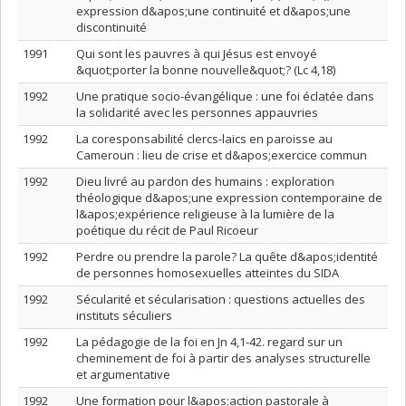
expression d&apos;une continuité et d&apos;une
discontinuité
1991
Qui sont les pauvres à qui Jésus est envoyé
&quot;porter la bonne nouvelle&quot;? (Lc 4,18)
1992
Une pratique socio-évangélique : une foi éclatée dans
la solidarité avec les personnes appauvries
1992
La coresponsabilité clercs-laïcs en paroisse au
Cameroun : lieu de crise et d&apos;exercice commun
1992
Dieu livré au pardon des humains : exploration
théologique d&apos;une expression contemporaine de
l&apos;expérience religieuse à la lumière de la
poétique du récit de Paul Ricoeur
1992
Perdre ou prendre la parole? La quête d&apos;identité
de personnes homosexuelles atteintes du SIDA
1992
Sécularité et sécularisation : questions actuelles des
instituts séculiers
1992
La pédagogie de la foi en Jn 4,1-42. regard sur un
cheminement de foi à partir des analyses structurelle
et argumentative
1992
Une formation pour l&apos;action pastorale à