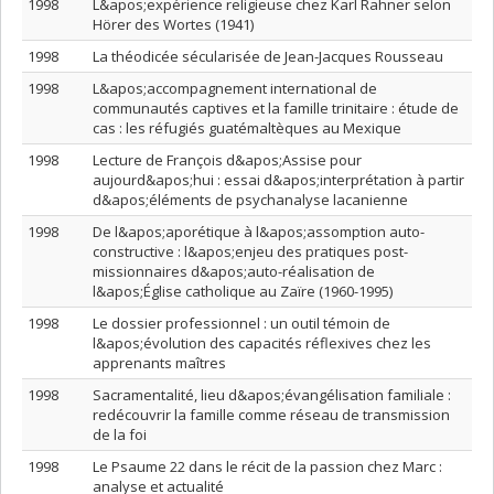
1998
L&apos;expérience religieuse chez Karl Rahner selon
Hörer des Wortes (1941)
1998
La théodicée sécularisée de Jean-Jacques Rousseau
1998
L&apos;accompagnement international de
communautés captives et la famille trinitaire : étude de
cas : les réfugiés guatémaltèques au Mexique
1998
Lecture de François d&apos;Assise pour
aujourd&apos;hui : essai d&apos;interprétation à partir
d&apos;éléments de psychanalyse lacanienne
1998
De l&apos;aporétique à l&apos;assomption auto-
constructive : l&apos;enjeu des pratiques post-
missionnaires d&apos;auto-réalisation de
l&apos;Église catholique au Zaïre (1960-1995)
1998
Le dossier professionnel : un outil témoin de
l&apos;évolution des capacités réflexives chez les
apprenants maîtres
1998
Sacramentalité, lieu d&apos;évangélisation familiale :
redécouvrir la famille comme réseau de transmission
de la foi
1998
Le Psaume 22 dans le récit de la passion chez Marc :
analyse et actualité