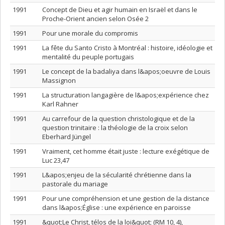
1991
Concept de Dieu et agir humain en Israël et dans le
Proche-Orient ancien selon Osée 2
1991
Pour une morale du compromis
1991
La fête du Santo Cristo à Montréal : histoire, idéologie et
mentalité du peuple portugais
1991
Le concept de la badaliya dans l&apos;oeuvre de Louis
Massignon
1991
La structuration langagière de l&apos;expérience chez
Karl Rahner
1991
Au carrefour de la question christologique et de la
question trinitaire : la théologie de la croix selon
Eberhard Jüngel
1991
Vraiment, cet homme était juste : lecture exégétique de
Luc 23,47
1991
L&apos;enjeu de la sécularité chrétienne dans la
pastorale du mariage
1991
Pour une compréhension et une gestion de la distance
dans l&apos;Église : une expérience en paroisse
1991
&quot;Le Christ, télos de la loi&quot; (RM 10, 4),