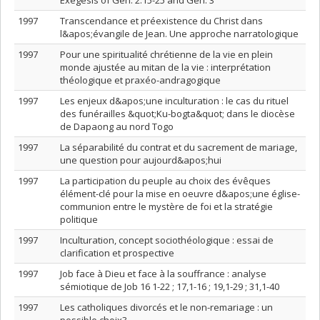
Exegesis of Gen. 2:15-25 and Gen. 3
1997
Transcendance et préexistence du Christ dans
l&apos;évangile de Jean. Une approche narratologique
1997
Pour une spiritualité chrétienne de la vie en plein
monde ajustée au mitan de la vie : interprétation
théologique et praxéo-andragogique
1997
Les enjeux d&apos;une inculturation : le cas du rituel
des funérailles &quot;Ku-bogta&quot; dans le diocèse
de Dapaong au nord Togo
1997
La séparabilité du contrat et du sacrement de mariage,
une question pour aujourd&apos;hui
1997
La participation du peuple au choix des évêques
élément-clé pour la mise en oeuvre d&apos;une église-
communion entre le mystère de foi et la stratégie
politique
1997
Inculturation, concept sociothéologique : essai de
clarification et prospective
1997
Job face à Dieu et face à la souffrance : analyse
sémiotique de Job 16 1-22 ; 17,1-16 ; 19,1-29 ; 31,1-40
1997
Les catholiques divorcés et le non-remariage : un