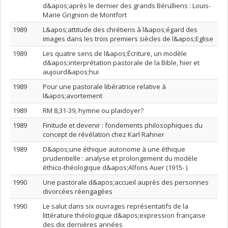
d&apos;après le dernier des grands Bérulliens : Louis-
Marie Grignion de Montfort
1989
L&apos;attitude des chrétiens à l&apos;égard des
images dans les trois premiers siècles de l&apos;Eglise
1989
Les quatre sens de l&apos;Écriture, un modèle
d&apos;interprétation pastorale de la Bible, hier et
aujourd&apos;hui
1989
Pour une pastorale libératrice relative à
l&apos;avortement
1989
RM 8,31-39, hymne ou plaidoyer?
1989
Finitude et devenir : fondements philosophiques du
concept de révélation chez Karl Rahner
1989
D&apos;une éthique autonome à une éthique
prudentielle : analyse et prolongement du modèle
éthico-théologique d&apos;Alfons Auer (1915- )
1990
Une pastorale d&apos;accueil auprès des personnes
divorcées réengagées
1990
Le salut dans six ouvrages représentatifs de la
littérature théologique d&apos;expression française
des dix dernières années