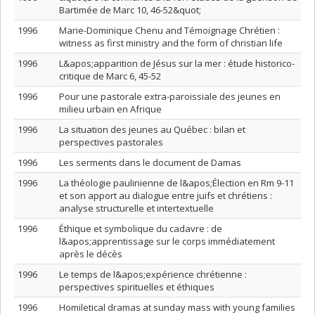
Bartimée de Marc 10, 46-52&quot;
1996
Marie-Dominique Chenu and Témoignage Chrétien :
witness as first ministry and the form of christian life
1996
L&apos;apparition de Jésus sur la mer : étude historico-
critique de Marc 6, 45-52
1996
Pour une pastorale extra-paroissiale des jeunes en
milieu urbain en Afrique
1996
La situation des jeunes au Québec : bilan et
perspectives pastorales
1996
Les serments dans le document de Damas
1996
La théologie paulinienne de l&apos;Élection en Rm 9-11
et son apport au dialogue entre juifs et chrétiens :
analyse structurelle et intertextuelle
1996
Éthique et symbolique du cadavre : de
l&apos;apprentissage sur le corps immédiatement
après le décès
1996
Le temps de l&apos;expérience chrétienne :
perspectives spirituelles et éthiques
1996
Homiletical dramas at sunday mass with young families