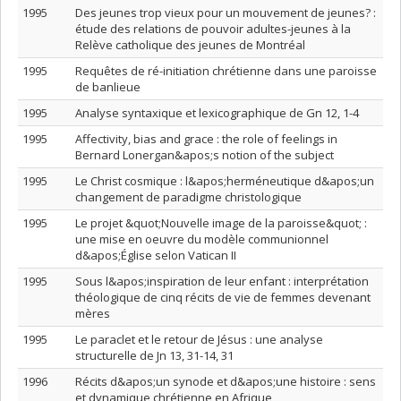
1995
Des jeunes trop vieux pour un mouvement de jeunes? :
étude des relations de pouvoir adultes-jeunes à la
Relève catholique des jeunes de Montréal
1995
Requêtes de ré-initiation chrétienne dans une paroisse
de banlieue
1995
Analyse syntaxique et lexicographique de Gn 12, 1-4
1995
Affectivity, bias and grace : the role of feelings in
Bernard Lonergan&apos;s notion of the subject
1995
Le Christ cosmique : l&apos;herméneutique d&apos;un
changement de paradigme christologique
1995
Le projet &quot;Nouvelle image de la paroisse&quot; :
une mise en oeuvre du modèle communionnel
d&apos;Église selon Vatican II
1995
Sous l&apos;inspiration de leur enfant : interprétation
théologique de cinq récits de vie de femmes devenant
mères
1995
Le paraclet et le retour de Jésus : une analyse
structurelle de Jn 13, 31-14, 31
1996
Récits d&apos;un synode et d&apos;une histoire : sens
et dynamique chrétienne en Afrique