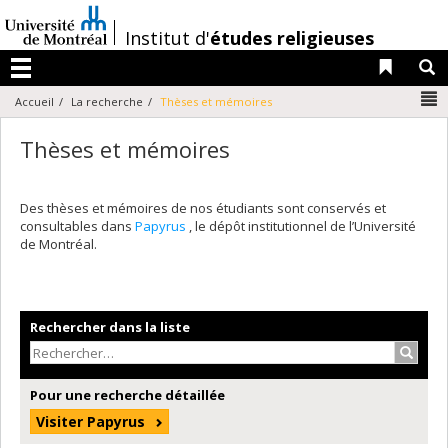
Passer
au
/
Institut d'
études religieuses
contenu
Liens 
R
Menu
N
Accueil
La recherche
Thèses et mémoires
Thèses et mémoires
Des thèses et mémoires de nos étudiants sont conservés et
consultables dans
Papyrus
, le dépôt institutionnel de l’Université
de Montréal.
Rechercher dans la liste
Recher
Pour une recherche détaillée
Visiter Papyrus