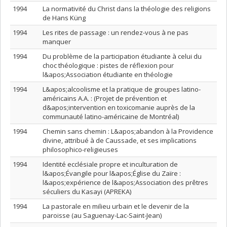
1994
La normativité du Christ dans la théologie des religions
de Hans Küng
1994
Les rites de passage : un rendez-vous à ne pas
manquer
1994
Du problème de la participation étudiante à celui du
choc théologique : pistes de réflexion pour
l&apos;Association étudiante en théologie
1994
L&apos;alcoolisme et la pratique de groupes latino-
américains A.A. : (Projet de prévention et
d&apos;intervention en toxicomanie auprès de la
communauté latino-américaine de Montréal)
1994
Chemin sans chemin : L&apos;abandon à la Providence
divine, attribué à de Caussade, et ses implications
philosophico-religieuses
1994
Identité ecclésiale propre et inculturation de
l&apos;Évangile pour l&apos;Église du Zaïre :
l&apos;expérience de l&apos;Association des prêtres
séculiers du Kasayi (APREKA)
1994
La pastorale en milieu urbain et le devenir de la
paroisse (au Saguenay-Lac-Saint-Jean)