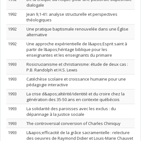
dialogale
1992
Jean 9,1-41: analyse structurelle et perspectives
théologiques
1992
Une pratique baptismale renouvelée dans une Église
alternative
1992
Une approche expérientielle de l&apos;Esprit saint à
partir de l&apos;héritage biblique pour les
enseignantes et les enseignants du primaire
1993
Rosicrucianisme et christianisme: étude de deux cas :
P.B. Randolph et H.S. Lewis
1993
Catéchèse scolaire et croissance humaine pour une
pédagogie interactive
1993
La crise d&apos;altérité/identité et du croire chez la
génération des 35-50 ans en contexte québécois
1993
La solidarité des paroisses avec les exclus : du
dépannage à la justice sociale
1993
The controversial conversion of Charles Chiniquy
1993
L&apos;efficacité de la grâce sacramentelle : relecture
des oeuvres de Raymond Didier et Louis-Marie Chauvet