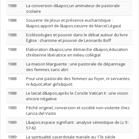
1988
La conversion d&apos;un animateur de pastorale
scolaire
1988
Souvenir de Jésus et présence eucharistique :
l&apos;apport de l&apos;oeuvre de Marcel Légaut
1988
Ecclésiologies et pouvoir dans le débat autour du livre
Église : charisme et pouvoir de Leonardo Boff
1988
Elaboration d&apos;une démarche d&apos;éducation
chrétienne libératrice en milieu collégial
1988
La maison Marguerite : une pastorale de dépannage
des femmes sans abri
1988
Pour une pastorale des femmes au foyer, ni servantes
ni &quot;altar-girls&quot;
1988
Le laicat d&apos;après le Concile Vatican II : une vision
encore négative
1989
Péché originel, conversion et société non-violente chez
Lanza del Vasto
1989
L&apos;espace signifiant : analyse sémiotique de Lc 9 :
57-62
1989
La spiritualité sacerdotale mariale au 17e siècle