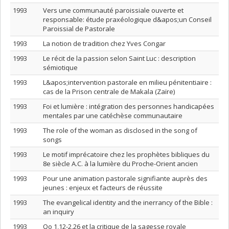
1993
Vers une communauté paroissiale ouverte et
responsable: étude praxéologique d&apos;un Conseil
Paroissial de Pastorale
1993
La notion de tradition chez Yves Congar
1993
Le récit de la passion selon Saint Luc : description
sémiotique
1993
L&apos;intervention pastorale en milieu pénitentiaire :
cas de la Prison centrale de Makala (Zaïre)
1993
Foi et lumière : intégration des personnes handicapées
mentales par une catéchèse communautaire
1993
The role of the woman as disclosed in the song of
songs
1993
Le motif imprécatoire chez les prophètes bibliques du
8e siècle A.C. à la lumière du Proche-Orient ancien
1993
Pour une animation pastorale signifiante auprès des
jeunes : enjeux et facteurs de réussite
1993
The evangelical identity and the inerrancy of the Bible :
an inquiry
1993
Qo 1,12-2,26 et la critique de la sagesse royale