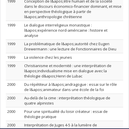
1999
Conception de l&apos;être humain et de la société
dans le discours économico-financier dominant, et mise
en perspective théologique à partir de
l&apos;anthropologie chrétienne
1999
Le dialogue interreligieux monastique :
l&apos;expérience nord-américaine : histoire et
analyse
1999
La problématique de l&apos;autorité chez Eugen
Drewermann : une lecture de Fonctionnaires de Dieu
1999
La violence chez les jeunes
1999
Christianisme et modernité : une interprétation de
l&apos;individualisme mise en dialogue avec la
théologie d&apos;Henri de Lubac
2000
Du répétiteur à l&apos;andragogue : essai sur le rôle
de l&apos;animateur dans une école de la foi
2000
Au-delà de la cime : interprétation théologique de
quatre alpinistes
2000
Pour une spiritualité du loisir créateur : essai de
théologie pratique
2000
Interprétation de Juges 4-5 à la lumière de