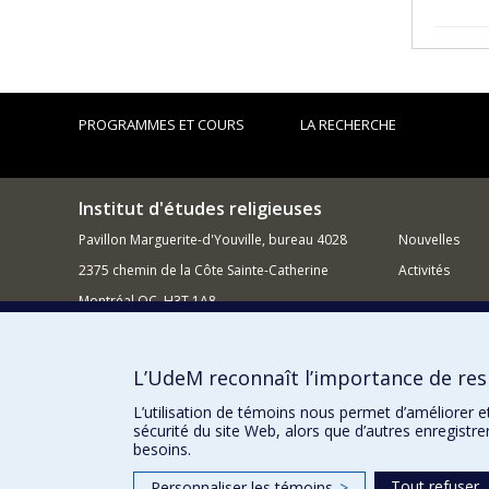
PROGRAMMES ET COURS
LA RECHERCHE
Institut d'études religieuses
Pavillon Marguerite-d'Youville, bureau 4028
Nouvelles
2375 chemin de la Côte Sainte-Catherine
Activités
Montréal QC H3T 1A8
514 343-6988
Courriel
L’UdeM reconnaît l’importance de resp
Comment sou
L’utilisation de témoins nous permet d’améliorer e
sécurité du site Web, alors que d’autres enregistr
besoins.
Tout refuser
Personnaliser les témoins
>