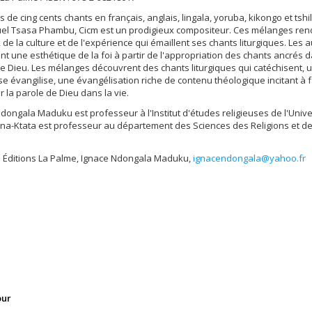
s de cing cents chants en français, anglais, lingala, yoruba, kikongo et tshi
l Tsasa Phambu, Cicm est un prodigieux compositeur. Ces mélanges ren
i, de la culture et de l'expérience qui émaillent ses chants liturgiques. Les 
t une esthétique de la foi à partir de l'appropriation des chants ancrés d
e Dieu. Les mélanges découvrent des chants liturgiques qui catéchisent, 
e évangilise, une évangélisation riche de contenu théologique incitant à f
 la parole de Dieu dans la vie.
dongala Maduku est professeur à l'Institut d'études religieuses de l'Unive
a-Ktata est professeur au département des Sciences des Religions et de
: Éditions La Palme, Ignace Ndongala Maduku,
ignacendongala@yahoo.fr
our