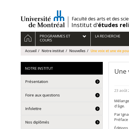
Passer
au
contenu
/
Faculté des arts et des sci
Institut d'
études rel
Navigation
ACCUEIL
PROGRAMMES ET
LA RECHERCHE
principale
COURS
Accueil
Notre institut
Nouvelles
Une voix et une vie po
NOTRE INSTITUT
Une 
Présentation
23 août 
Foire aux questions
Mélange
d'âge.
Infolettre
Par Ign
Préface 
Nos diplômés
Éditions