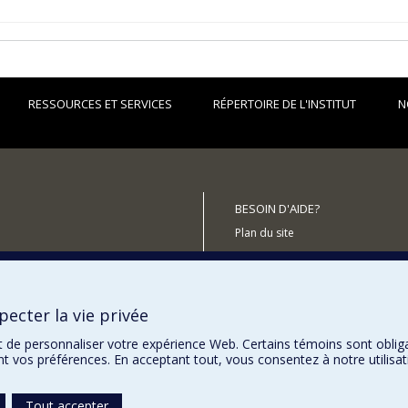
RESSOURCES ET SERVICES
RÉPERTOIRE DE L'INSTITUT
N
BESOIN D'AIDE?
Plan du site
Signaler une erreur
Accessibilité
ecter la vie privée
tenir l'Institut?
t de personnaliser votre expérience Web. Certains témoins sont oblig
ent vos préférences. En acceptant tout, vous consentez à notre utili
Tout accepter