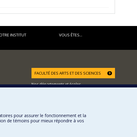
OTRE INSTITUT
VOUS ÊTES...
FACULTÉ DES ARTS ET DES SCIENCES
Nos départements et écoles
Nos centres d'études
Nos programmes et cours
atoires pour assurer le fonctionnement et la
sation de témoins pour mieux répondre à vos