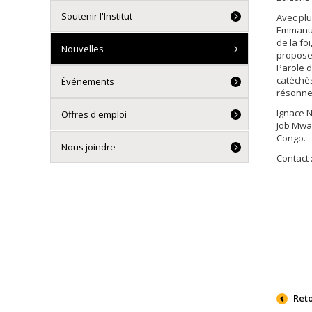
Soutenir l'Institut
Avec plu
Emmanue
de la fo
Nouvelles
proposen
Parole d
catéchès
Événements
résonner
Ignace N
Offres d'emploi
Job Mwan
Congo.
Nous joindre
Contact 
Ret