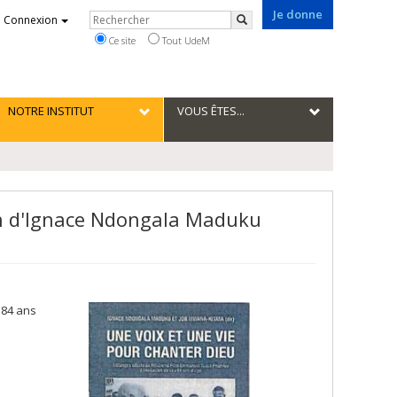
Je donne
Rechercher
Connexion
Rechercher
Ce site
Tout UdeM
NOTRE INSTITUT
VOUS ÊTES...
ion d'Ignace Ndongala Maduku
 84 ans