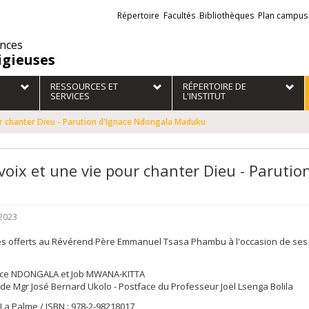
Liens
Répertoire
Facultés
Bibliothèques
Plan campus
externes
ences
igieuses
RESSOURCES ET
RÉPERTOIRE DE
SERVICES
L'INSTITUT
ur chanter Dieu - Parution d'Ignace Ndongala Maduku
voix et une vie pour chanter Dieu - Parut
2023
s offerts au Révérend Père Emmanuel Tsasa Phambu à l'occasion de ses
ace NDONGALA et Job MWANA-KITTA
de Mgr José Bernard Ukolo - Postface du Professeur Joël Lsenga Bolila
 La Palme / ISBN : 978-2-98218017