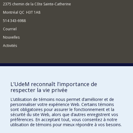
2375 chemin de la Côte Sainte-Catherine
Montréal QC H3T 1A8
514 343-6988
Courriel
Nouvelles
Activités
Comment soutenir l'Institut?
L’UdeM reconnaît l’importance de
respecter la vie privée
BESOIN D'AIDE?
L’utilisation de témoins nous permet d’améliorer et de
Plan du site
personnaliser votre expérience Web. Certains témoins
Signaler une erreur
sont obligatoires pour assurer le fonctionnement et la
sécurité du site Web, alors que d’autres enregistrent vos
Accessibilité
préférences. En acceptant tout, vous consentez à notre
utilisation de témoins pour mieux répondre à vos besoins.
FACULTÉ DES ARTS ET DES SCIENCES