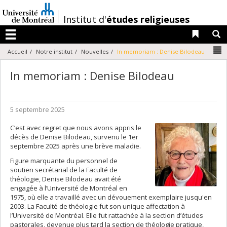
Passer
au
/
Institut d'
études religieuses
contenu
Liens 
R
Menu
N
Accueil
Notre institut
Nouvelles
In memoriam : Denise Bilodeau
In memoriam : Denise Bilodeau
5 septembre 2025
C’est avec regret que nous avons appris le
décès de Denise Bilodeau, survenu le 1er
septembre 2025 après une brève maladie.
Figure marquante du personnel de
soutien secrétarial de la Faculté de
théologie, Denise Bilodeau avait été
engagée à l’Université de Montréal en
1975, où elle a travaillé avec un dévouement exemplaire jusqu'en
2003. La Faculté de théologie fut son unique affectation à
l’Université de Montréal.
Elle fut rattachée à la section d’études
pastorales, devenue plus tard la section de théologie pratique,