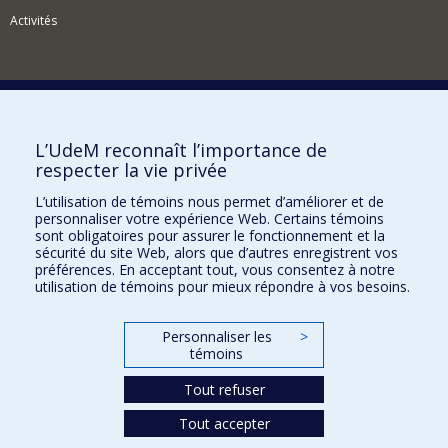
Activités
Comment soutenir l'Institut?
L’UdeM reconnaît l’importance de
respecter la vie privée
BESOIN D'AIDE?
L’utilisation de témoins nous permet d’améliorer et de
Plan du site
personnaliser votre expérience Web. Certains témoins
Signaler une erreur
sont obligatoires pour assurer le fonctionnement et la
sécurité du site Web, alors que d’autres enregistrent vos
Accessibilité
préférences. En acceptant tout, vous consentez à notre
utilisation de témoins pour mieux répondre à vos besoins.
FACULTÉ DES ARTS ET DES SCIENCES
Nos départements et écoles
Personnaliser les
>
témoins
Nos centres d'études
Nos programmes et cours
Tout refuser
Tout accepter