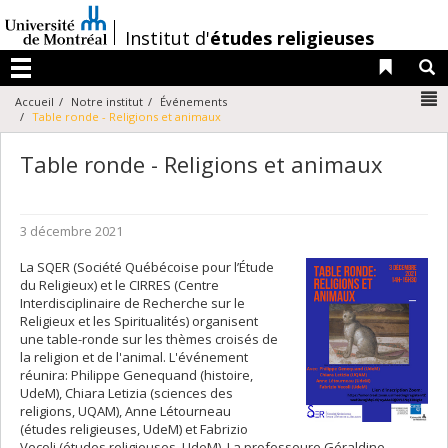
Passer
au
/
Institut d'
études religieuses
contenu
Liens 
R
Menu
N
Accueil
Notre institut
Événements
Table ronde - Religions et animaux
Table ronde - Religions et animaux
3 décembre 2021
La SQER (Société Québécoise pour l’Étude
du Religieux) et le CIRRES (Centre
Interdisciplinaire de Recherche sur le
Religieux et les Spiritualités) organisent
une table-ronde sur les thèmes croisés de
la religion et de l'animal. L'événement
réunira: Philippe Genequand (histoire,
UdeM), Chiara Letizia (sciences des
religions, UQAM), Anne Létourneau
(études religieuses, UdeM) et Fabrizio
Vecoli (études religieuses, UdeM). La professeure Géraldine