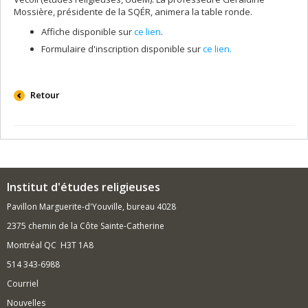
Mossière, présidente de la SQÉR, animera la table ronde.
Affiche disponible sur
ce lien
.
Formulaire d'inscription disponible sur
ce lien.
Retour
Institut d'études religieuses
Pavillon Marguerite-d'Youville, bureau 4028
2375 chemin de la Côte Sainte-Catherine
Montréal QC H3T 1A8
514 343-6988
Courriel
Nouvelles