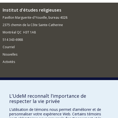
Institut d'études religieuses
Pavillon Marguerite-d'Youville, bureau 4028
2375 chemin de la Côte Sainte-Catherine
Montréal QC H3T 1A8
514 343-6988
Courriel
Nouvelles
Activités
Comment soutenir l'Institut?
L’UdeM reconnaît l’importance de
respecter la vie privée
BESOIN D'AIDE?
L’utilisation de témoins nous permet d’améliorer et de
Plan du site
personnaliser votre expérience Web. Certains témoins
Signaler une erreur