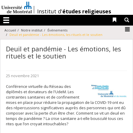
Passer
au
/
Institut d'
études religieuses
contenu
Liens 
R
Menu
N
Accueil
Notre institut
Événements
Deuil et pandémie - Les émotions, les rituels et le soutien
Deuil et pandémie - Les émotions, les
rituels et le soutien
25 novembre 2021
Conférence virtuelle du Réseau des
diplômés et donateurs de l'UdeM. Les
contraintes sanitaires et de confinement
mises en place pour réduire la propagation de la COVID-19 ont eu
des répercussions significatives auprès des personnes qui ont dû
composer avec la perte d’un être cher. Comment se vit un deuil
en
temps de pandémie
? La crise sanitaire a-t-elle bousculé tous ces
rites
que l’on croyait intouchables?