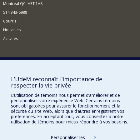
Montréal QC H3T 1A8
514 343-6988
Courriel
Nouvelles
Activités
Comment soutenir l'Institut?
L’UdeM reconnaît l’importance de
respecter la vie privée
BESOIN D'AIDE?
L’utilisation de témoins nous permet d’améliorer et de
Plan du site
personnaliser votre expérience Web. Certains témoins
Signaler une erreur
sont obligatoires pour assurer le fonctionnement et la
sécurité du site Web, alors que d’autres enregistrent vos
Accessibilité
préférences. En acceptant tout, vous consentez à notre
utilisation de témoins pour mieux répondre à vos besoins.
FACULTÉ DES ARTS ET DES SCIENCES
Nos départements et écoles
Personnaliser les
>