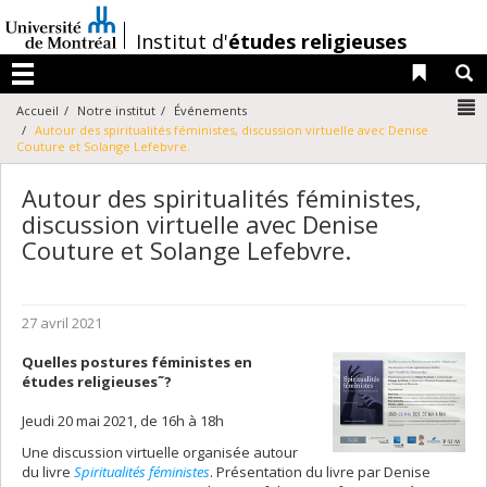
Passer
au
/
Institut d'
études religieuses
contenu
Liens 
R
Menu
N
Accueil
Notre institut
Événements
Autour des spiritualités féministes, discussion virtuelle avec Denise
Couture et Solange Lefebvre.
Autour des spiritualités féministes,
discussion virtuelle avec Denise
Couture et Solange Lefebvre.
27 avril 2021
Quelles postures féministes en
études religieuses˜?
Jeudi 20 mai 2021, de 16h à 18h
Une discussion virtuelle organisée autour
du livre
Spiritualités féministes
. Présentation du livre par Denise