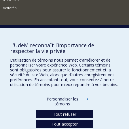
Activités
Comment soutenir l'Institut?
L’UdeM reconnaît l’importance de
respecter la vie privée
BESOIN D'AIDE?
L’utilisation de témoins nous permet d’améliorer et de
Plan du site
personnaliser votre expérience Web. Certains témoins
Signaler une erreur
sont obligatoires pour assurer le fonctionnement et la
sécurité du site Web, alors que d’autres enregistrent vos
Accessibilité
préférences. En acceptant tout, vous consentez à notre
utilisation de témoins pour mieux répondre à vos besoins.
FACULTÉ DES ARTS ET DES SCIENCES
Nos départements et écoles
Personnaliser les
>
témoins
Nos centres d'études
Tout refuser
Nos programmes et cours
Tout accepter