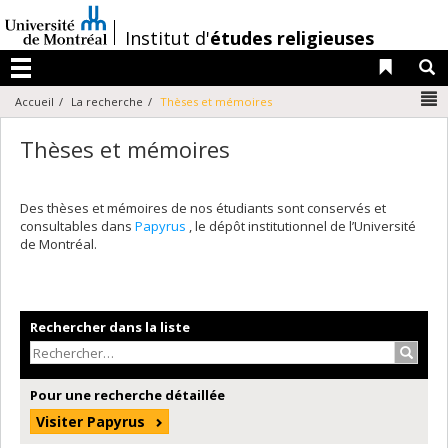
Passer
au
/
Institut d'
études religieuses
contenu
Liens 
R
Menu
N
Accueil
La recherche
Thèses et mémoires
Thèses et mémoires
Des thèses et mémoires de nos étudiants sont conservés et
consultables dans
Papyrus
, le dépôt institutionnel de l’Université
de Montréal.
Rechercher dans la liste
Recher
Pour une recherche détaillée
Visiter Papyrus