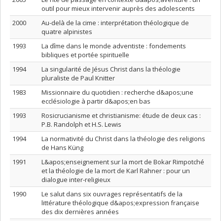
outil pour mieux intervenir auprès des adolescents
2000
Au-delà de la cime : interprétation théologique de
quatre alpinistes
1993
La dîme dans le monde adventiste : fondements
bibliques et portée spirituelle
1994
La singularité de Jésus Christ dans la théologie
pluraliste de Paul Knitter
1983
Missionnaire du quotidien : recherche d&apos;une
ecclésiologie à partir d&apos;en bas
1993
Rosicrucianisme et christianisme: étude de deux cas :
P.B. Randolph et H.S. Lewis
1994
La normativité du Christ dans la théologie des religions
de Hans Küng
1991
L&apos;enseignement sur la mort de Bokar Rimpotché
et la théologie de la mort de Karl Rahner : pour un
dialogue inter-religieux
1990
Le salut dans six ouvrages représentatifs de la
littérature théologique d&apos;expression française
des dix dernières années