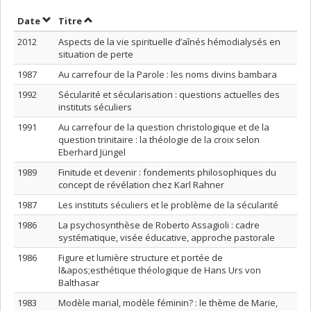
Trier par date en ordre décroissant
Trier par titre en ordre décroissant
Date
Titre
2012
Aspects de la vie spirituelle d’aînés hémodialysés en
situation de perte
1987
Au carrefour de la Parole : les noms divins bambara
1992
Sécularité et sécularisation : questions actuelles des
instituts séculiers
1991
Au carrefour de la question christologique et de la
question trinitaire : la théologie de la croix selon
Eberhard Jüngel
1989
Finitude et devenir : fondements philosophiques du
concept de révélation chez Karl Rahner
1987
Les instituts séculiers et le problème de la sécularité
1986
La psychosynthèse de Roberto Assagioli : cadre
systématique, visée éducative, approche pastorale
1986
Figure et lumière structure et portée de
l&apos;esthétique théologique de Hans Urs von
Balthasar
1983
Modèle marial, modèle féminin? : le thème de Marie,