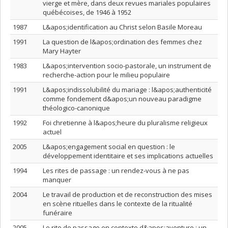
vierge et mère, dans deux revues mariales populaires
québécoises, de 1946 à 1952
1987
L&apos;identification au Christ selon Basile Moreau
1991
La question de l&apos;ordination des femmes chez
Mary Hayter
1983
L&apos;intervention socio-pastorale, un instrument de
recherche-action pour le milieu populaire
1991
L&apos;indissolubilité du mariage : l&apos;authenticité
comme fondement d&apos;un nouveau paradigme
théologico-canonique
1992
Foi chretienne à l&apos;heure du pluralisme religieux
actuel
2005
L&apos;engagement social en question : le
développement identitaire et ses implications actuelles
1994
Les rites de passage : un rendez-vous à ne pas
manquer
2004
Le travail de production et de reconstruction des mises
en scène rituelles dans le contexte de la ritualité
funéraire
2005
Le rite de passage en contexte d&apos;aventure : un