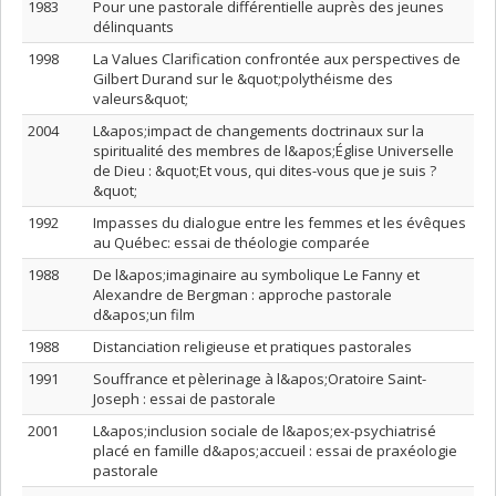
1983
Pour une pastorale différentielle auprès des jeunes
délinquants
1998
La Values Clarification confrontée aux perspectives de
Gilbert Durand sur le &quot;polythéisme des
valeurs&quot;
2004
L&apos;impact de changements doctrinaux sur la
spiritualité des membres de l&apos;Église Universelle
de Dieu : &quot;Et vous, qui dites-vous que je suis ?
&quot;
1992
Impasses du dialogue entre les femmes et les évêques
au Québec: essai de théologie comparée
1988
De l&apos;imaginaire au symbolique Le Fanny et
Alexandre de Bergman : approche pastorale
d&apos;un film
1988
Distanciation religieuse et pratiques pastorales
1991
Souffrance et pèlerinage à l&apos;Oratoire Saint-
Joseph : essai de pastorale
2001
L&apos;inclusion sociale de l&apos;ex-psychiatrisé
placé en famille d&apos;accueil : essai de praxéologie
pastorale