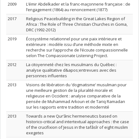
2009
L’émir Abdelkader et la franc-maçonnerie française : de
l’engagement (1864) au renoncement (1877)
2017
Religious Peacebuilding in the Great Lakes Region of
Africa : The Role of Three Christian Churches in Goma,
DRC (1992-2012)
2019
Écosystème relationnel pour une paix intérieure et
extérieure : modèle issu d’une méthode mixte en
recherche sur l’approche de l’écoute compassionnelle
selon The Compassionate Listening Project.
2012
La citoyenneté chez les musulmans du Québec :
analyse qualitative d&apos;entrevues avec des
personnes influentes
2013
Visions de libération du ‘dogmatisme’ musulman pour
une meilleure gestion de la pluralité morale et
religieuse en Occident : analyse comparative de la
pensée de Muhammad Arkoun et de Tariq Ramadan
sur les rapports entre tradition et modernité
2013
Towards a new Qur’ânic hermeneutics based on
historico-critical and intertextual approaches : the case
of the crucifixion of Jesus in the tafâsîr of eight muslim
exegetes