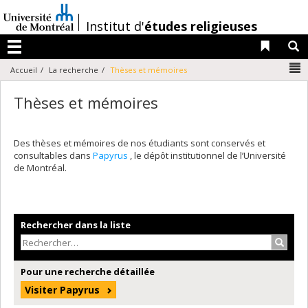
Passer
au
/
Institut d'
études religieuses
contenu
Liens 
R
Menu
N
Accueil
La recherche
Thèses et mémoires
Thèses et mémoires
Des thèses et mémoires de nos étudiants sont conservés et
consultables dans
Papyrus
, le dépôt institutionnel de l’Université
de Montréal.
Rechercher dans la liste
Recher
Pour une recherche détaillée
Visiter Papyrus