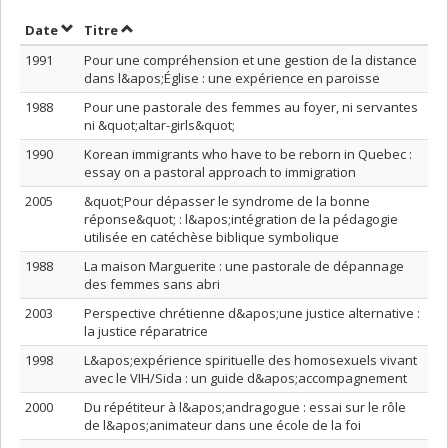
Trier par date en ordre décroissant
Trier par titre en ordre décroissant
Date
Titre
1991
Pour une compréhension et une gestion de la distance
dans l&apos;Église : une expérience en paroisse
1988
Pour une pastorale des femmes au foyer, ni servantes
ni &quot;altar-girls&quot;
1990
Korean immigrants who have to be reborn in Quebec :
essay on a pastoral approach to immigration
2005
&quot;Pour dépasser le syndrome de la bonne
réponse&quot; : l&apos;intégration de la pédagogie
utilisée en catéchèse biblique symbolique
1988
La maison Marguerite : une pastorale de dépannage
des femmes sans abri
2003
Perspective chrétienne d&apos;une justice alternative :
la justice réparatrice
1998
L&apos;expérience spirituelle des homosexuels vivant
avec le VIH/Sida : un guide d&apos;accompagnement
2000
Du répétiteur à l&apos;andragogue : essai sur le rôle
de l&apos;animateur dans une école de la foi