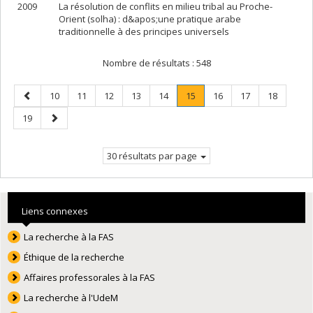
2009
La résolution de conflits en milieu tribal au Proche-
Orient (solha) : d&apos;une pratique arabe
traditionnelle à des principes universels
Nombre de résultats :
548
Page
Page
Page
Page
Page
Page
Page
.
Page
Page
Page
10
11
12
13
14
15
16
17
18
précédente
Page
Page
Page
19
courante.
suivante
30 résultats par page
Liens connexes
La recherche à la FAS
Éthique de la recherche
Affaires professorales à la FAS
La recherche à l'UdeM