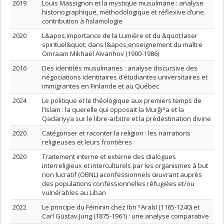
2019
Louis Massignon et la mystique musulmane : analyse
historiographique, méthodologique et réflexive d’une
contribution à l’islamologie
2020
L&apos;importance de la Lumière et du &quot;laser
spirituel&quot; dans l&apos;enseignement du maître
Omraam Mikhaël Aïvanhov (1900-1986)
2016
Des identités musulmanes : analyse discursive des
négociations identitaires d’étudiantes universitaires et
immigrantes en Finlande et au Québec
2024
Le politique et le théologique aux premiers temps de
l’Islam : la querelle qui opposait la Murğiʾa et la
Qadariyya sur le libre-arbitre et la prédestination divine
2020
Catégoriser et raconter la religion : les narrations
religieuses et leurs frontières
2020
Traitement interne et externe des dialogues
interreligieux et interculturels par les organismes à but
non lucratif (OBNL) aconfessionnels œuvrant auprès
des populations confessionnelles réfugiées et/ou
vulnérables au Liban
2022
Le principe du Féminin chez Ibn ʿArabī (1165-1240) et
Carl Gustav Jung (1875-1961) : une analyse comparative