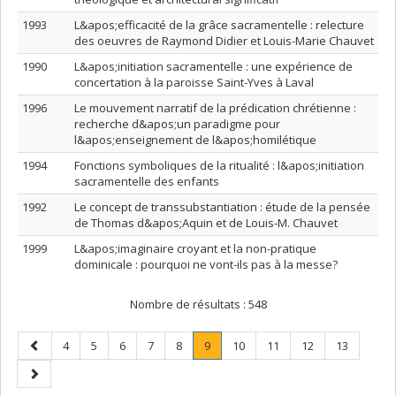
1993
L&apos;efficacité de la grâce sacramentelle : relecture
des oeuvres de Raymond Didier et Louis-Marie Chauvet
1990
L&apos;initiation sacramentelle : une expérience de
concertation à la paroisse Saint-Yves à Laval
1996
Le mouvement narratif de la prédication chrétienne :
recherche d&apos;un paradigme pour
l&apos;enseignement de l&apos;homilétique
1994
Fonctions symboliques de la ritualité : l&apos;initiation
sacramentelle des enfants
1992
Le concept de transsubstantiation : étude de la pensée
de Thomas d&apos;Aquin et de Louis-M. Chauvet
1999
L&apos;imaginaire croyant et la non-pratique
dominicale : pourquoi ne vont-ils pas à la messe?
Nombre de résultats :
548
Page
Page
Page
Page
Page
Page
Page
.
Page
Page
Page
Page
4
5
6
7
8
9
10
11
12
13
précédente
Page
Page
courante.
suivante