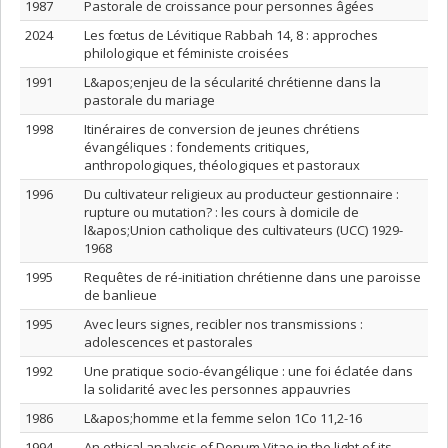
1987
Pastorale de croissance pour personnes âgées
2024
Les fœtus de Lévitique Rabbah 14, 8 : approches
philologique et féministe croisées
1991
L&apos;enjeu de la sécularité chrétienne dans la
pastorale du mariage
1998
Itinéraires de conversion de jeunes chrétiens
évangéliques : fondements critiques,
anthropologiques, théologiques et pastoraux
1996
Du cultivateur religieux au producteur gestionnaire :
rupture ou mutation? : les cours à domicile de
l&apos;Union catholique des cultivateurs (UCC) 1929-
1968
1995
Requêtes de ré-initiation chrétienne dans une paroisse
de banlieue
1995
Avec leurs signes, recibler nos transmissions :
adolescences et pastorales
1992
Une pratique socio-évangélique : une foi éclatée dans
la solidarité avec les personnes appauvries
1986
L&apos;homme et la femme selon 1Co 11,2-16
1994
An ethical analysis of Donum Vitae in the light of its