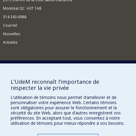
Montréal QC H3T 1A8
514 343-6988
Courriel
Nouvelles
Activités
Comment soutenir l'Institut?
L’UdeM reconnaît l’importance de
respecter la vie privée
BESOIN D'AIDE?
L’utilisation de témoins nous permet d’améliorer et de
Plan du site
personnaliser votre expérience Web. Certains témoins
Signaler une erreur
sont obligatoires pour assurer le fonctionnement et la
sécurité du site Web, alors que d’autres enregistrent vos
Accessibilité
préférences. En acceptant tout, vous consentez à notre
utilisation de témoins pour mieux répondre à vos besoins.
FACULTÉ DES ARTS ET DES SCIENCES