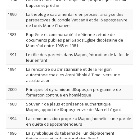
baptise et prêche
1990
La théologie sacramentaire en procès : analyse des
perspectives du concile Vatican II et de l&apos;oeuvre
de Louis-Marie Chauvet
1983
Baptême et communauté chrétienne : étude de
documents publiés par l&apos;Église diocésaine de
Montréal entre 1965 et 1981
1991
Le rôle des parents dans l&apos;éducation de la foi de
leur enfant
1994
La rencontre du christianisme et de la religion
autochtone chez les Atoni Biboki à Timo : vers une
acculturation
2000
Principes et dynamique d&apos;un programme de
formation continue en homilétique
1988
Souvenir de Jésus et présence eucharistique :
l&apos;apport de l&apos;oeuvre de Marcel Légaut
1994
La communication propre à l&apos;homélie : une parole
en quête d&apos;entendeurs
1996
La symbolique du tabernacle : un déplacement
théologique et architectural significatif