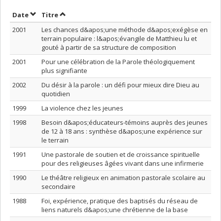
Trier par date en ordre croissant
Trier par titre en ordre croissant
Date
Titre
2001
Les chances d&apos;une méthode d&apos;exégèse en
terrain populaire : l&apos;évangile de Matthieu lu et
gouté à partir de sa structure de composition
2001
Pour une célébration de la Parole théologiquement
plus signifiante
2002
Du désir à la parole : un défi pour mieux dire Dieu au
quotidien
1999
La violence chez les jeunes
1998
Besoin d&apos;éducateurs-témoins auprès des jeunes
de 12 à 18 ans : synthèse d&apos;une expérience sur
le terrain
1991
Une pastorale de soutien et de croissance spirituelle
pour des religieuses âgées vivant dans une infirmerie
1990
Le théâtre religieux en animation pastorale scolaire au
secondaire
1988
Foi, expérience, pratique des baptisés du réseau de
liens naturels d&apos;une chrétienne de la base