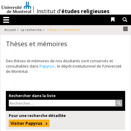
Passer
au
/
Institut d'
études religieuses
contenu
Liens 
R
Menu
N
Accueil
La recherche
Thèses et mémoires
Thèses et mémoires
Des thèses et mémoires de nos étudiants sont conservés et
consultables dans
Papyrus
, le dépôt institutionnel de l’Université
de Montréal.
Rechercher dans la liste
Recher
Pour une recherche détaillée
Visiter Papyrus