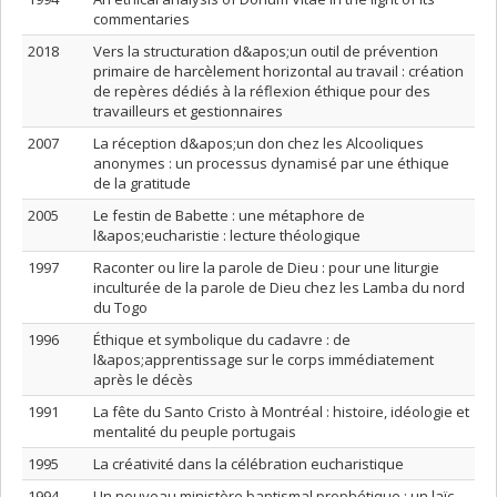
commentaries
2018
Vers la structuration d&apos;un outil de prévention
primaire de harcèlement horizontal au travail : création
de repères dédiés à la réflexion éthique pour des
travailleurs et gestionnaires
2007
La réception d&apos;un don chez les Alcooliques
anonymes : un processus dynamisé par une éthique
de la gratitude
2005
Le festin de Babette : une métaphore de
l&apos;eucharistie : lecture théologique
1997
Raconter ou lire la parole de Dieu : pour une liturgie
inculturée de la parole de Dieu chez les Lamba du nord
du Togo
1996
Éthique et symbolique du cadavre : de
l&apos;apprentissage sur le corps immédiatement
après le décès
1991
La fête du Santo Cristo à Montréal : histoire, idéologie et
mentalité du peuple portugais
1995
La créativité dans la célébration eucharistique
1994
Un nouveau ministère baptismal prophétique : un laïc