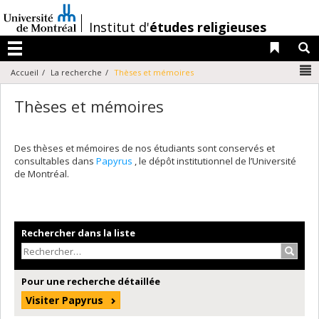
Passer
au
/
Institut d'
études religieuses
contenu
Liens 
R
Menu
N
Accueil
La recherche
Thèses et mémoires
Thèses et mémoires
Des thèses et mémoires de nos étudiants sont conservés et
consultables dans
Papyrus
, le dépôt institutionnel de l’Université
de Montréal.
Rechercher dans la liste
Recher
Pour une recherche détaillée
Visiter Papyrus