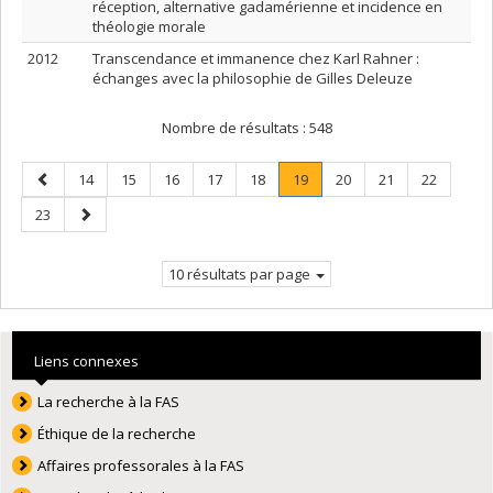
réception, alternative gadamérienne et incidence en
théologie morale
2012
Transcendance et immanence chez Karl Rahner :
échanges avec la philosophie de Gilles Deleuze
Nombre de résultats :
548
Page
Page
Page
Page
Page
Page
Page
.
Page
Page
Page
14
15
16
17
18
19
20
21
22
précédente
Page
Page
Page
23
courante.
suivante
10 résultats par page
Liens connexes
La recherche à la FAS
Éthique de la recherche
Affaires professorales à la FAS