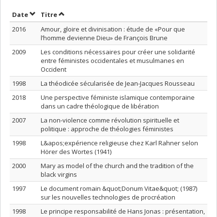
Trier par date en ordre croissant
Trier par titre en ordre croissant
Date
Titre
2016
Amour, gloire et divinisation : étude de «Pour que
l’homme devienne Dieu» de François Brune
2009
Les conditions nécessaires pour créer une solidarité
entre féministes occidentales et musulmanes en
Occident
1998
La théodicée sécularisée de Jean-Jacques Rousseau
2018
Une perspective féministe islamique contemporaine
dans un cadre théologique de libération
2007
La non-violence comme révolution spirituelle et
politique : approche de théologies féministes
1998
L&apos;expérience religieuse chez Karl Rahner selon
Hörer des Wortes (1941)
2000
Mary as model of the church and the tradition of the
black virgins
1997
Le document romain &quot;Donum Vitae&quot; (1987)
sur les nouvelles technologies de procréation
1998
Le principe responsabilité de Hans Jonas : présentation,